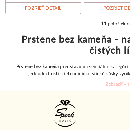
POZRIEŤ DETAIL
POZRIEŤ DE
11
položiek 
O
v
Prstene bez kameňa - n
l
čistých l
á
d
Prstene bez kameňa
predstavujú esenciálnu kategóriu
a
jednoduchosti. Tieto minimalistické kúsky vyni
c
spracovaním, kde hlavnú úlohu zohráva samotný kov 
i
Zobraziť vi
široký výber prsteňov, ktoré svojou nadčasovosťou 
e
milovníkov šp
p
r
Prémiové materiály a
v
k
Naše
prstene bez kameňa
sú vyrábané výhradne z 