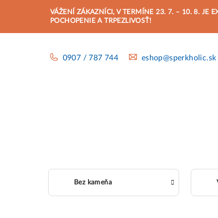
Prejsť
VÁŽENÍ ZÁKAZNÍCI, V TERMÍNE 23. 7. – 10. 8.
na
POCHOPENIE A TRPEZLIVOSŤ!
obsah
0907 / 787 744
eshop@sperkholic.sk
Bez kameňa