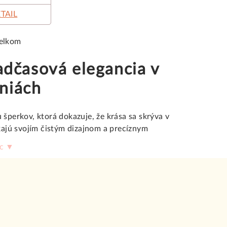
TAIL
celkom
adčasová elegancia v
íniách
 šperkov, ktorá dokazuje, že krása sa skrýva v
kajú svojím čistým dizajnom a precíznym
a jeho tvarovanie. V našej kolekcii nájdete
ac ▼
a všestrannosťou oslovujú modernú generáciu
erkov.
 farebné variácie
najkvalitnejších drahých kovov. Základom