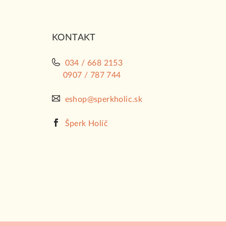
t
i
KONTAKT
e
034 / 668 2153
0907 / 787 744
eshop@sperkholic.sk
Šperk Holíč