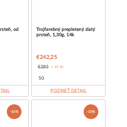
rsteň, od
Trojfarebný prepletený zlatý
prsteň, 1,30g, 14k
€242,25
€285
(–15 %)
50
TAIL
POZRIEŤ DETAIL
-15%
-15%