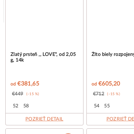
Zlatý prsteň ,, LOVE", od 2,05
Žlto biely rozpojen
g, 14k
€381,65
€605,20
od
od
€449
€712
(–15 %)
(–15 %)
52
58
54
55
POZRIEŤ DETAIL
POZRIEŤ DE