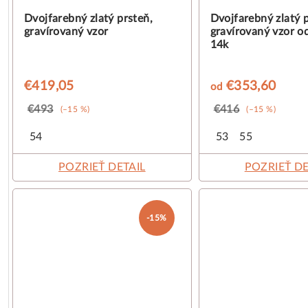
o
k
Dvojfarebný zlatý prsteň,
Dvojfarebný zlatý p
gravírovaný vzor
gravírovaný vzor o
d
t
14k
u
o
€419,05
€353,60
od
k
v
€493
€416
(–15 %)
(–15 %)
t
54
53
55
o
POZRIEŤ DETAIL
POZRIEŤ DE
v
-15%