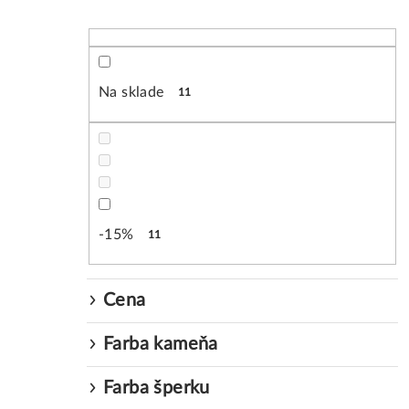
B
o
č
Na sklade
11
n
ý
p
a
-15%
11
n
e
Cena
l
Farba kameňa
Farba šperku