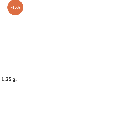
-15%
, 1,35 g,