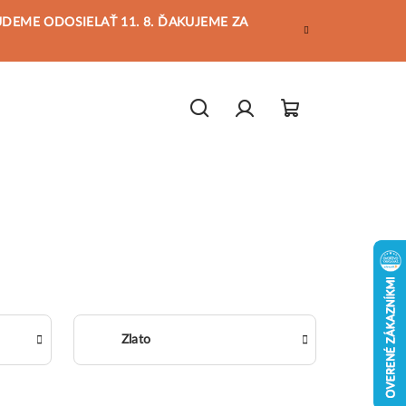
BUDEME ODOSIELAŤ 11. 8. ĎAKUJEME ZA
Hľadať
Prihlásenie
Nákupný
košík
Zlato