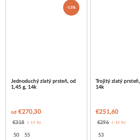
-15%
Jednoduchý zlatý prsteň, od
Trojitý zlatý prsteň
1,45 g, 14k
14k
€270,30
€251,60
od
€318
€296
(–15 %)
(–15 %)
50
55
53