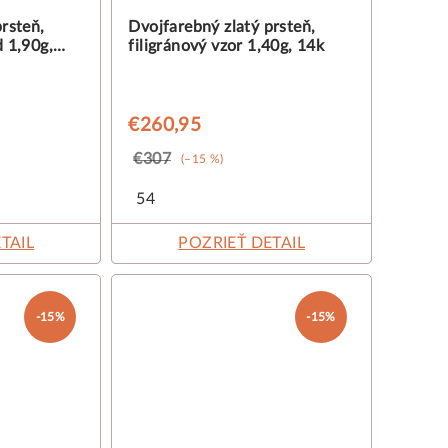
rsteň,
Dvojfarebný zlatý prsteň,
d 1,90g,
filigránový vzor 1,40g, 14k
€260,95
€307
(–15 %)
54
TAIL
POZRIEŤ DETAIL
-15%
-15%