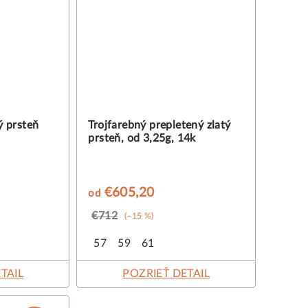
ý prsteň
Trojfarebný prepletený zlatý
prsteň, od 3,25g, 14k
€605,20
od
€712
(–15 %)
57
59
61
TAIL
POZRIEŤ DETAIL