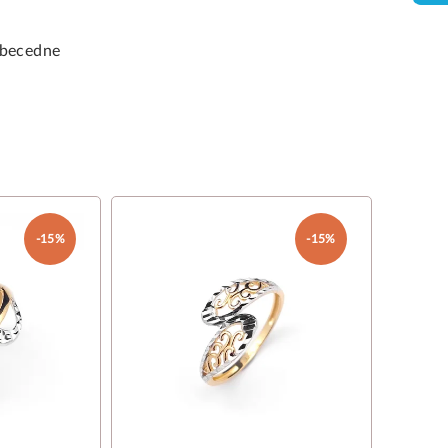
becedne
-15%
-15%