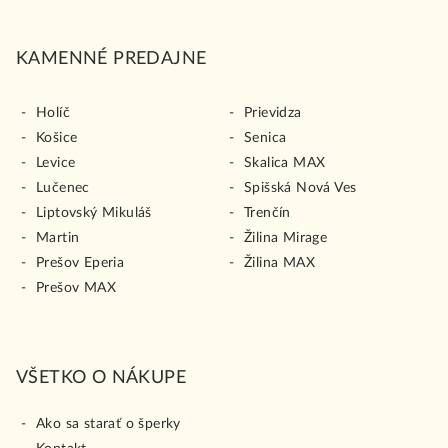
i
s
u
KAMENNÉ PREDAJNE
Holíč
Prievidza
Košice
Senica
Levice
Skalica MAX
Lučenec
Spišská Nová Ves
Liptovský Mikuláš
Trenčín
Martin
Žilina Mirage
Prešov Eperia
Žilina MAX
Prešov MAX
VŠETKO O NÁKUPE
Ako sa starať o šperky