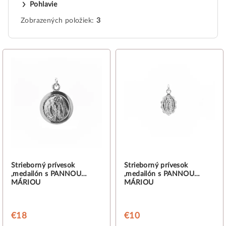
Pohlavie
Zobrazených položiek:
3
V
ý
p
i
s
p
r
o
d
Strieborný prívesok
Strieborný prívesok
,medailón s PANNOU
,medailón s PANNOU
u
MÁRIOU
MÁRIOU
k
t
€18
€10
o