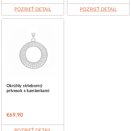
v
POZRIEŤ DETAIL
POZRIEŤ DETAIL
Okrúhly strieborný
prívesok s kamienkami
€69,90
POZRIEŤ DETAIL