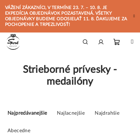
Prejsť
VÁŽENÍ ZÁKAZNÍCI, V TERMÍNE 23. 7. – 10. 8. JE
na
EXPEDÍCIA OBJEDNÁVOK POZASTAVENÁ. VŠETKY
obsah
OBJEDNÁVKY BUDEME ODOSIELAŤ 11. 8. ĎAKUJEME ZA
POCHOPENIE A TRPEZLIVOSŤ!
Nákupn
Hľadať
Prihlásenie
Strieborné prívesky -
košík
medailóny
R
a
Najpredávanejšie
Najlacnejšie
Najdrahšie
d
e
Abecedne
n