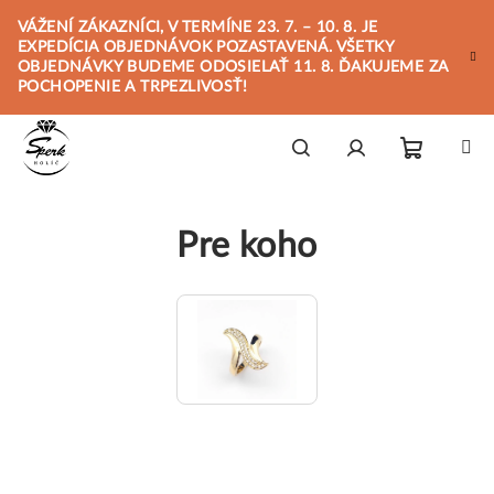
Prejsť
VÁŽENÍ ZÁKAZNÍCI, V TERMÍNE 23. 7. – 10. 8. JE
na
EXPEDÍCIA OBJEDNÁVOK POZASTAVENÁ. VŠETKY
obsah
OBJEDNÁVKY BUDEME ODOSIELAŤ 11. 8. ĎAKUJEME ZA
POCHOPENIE A TRPEZLIVOSŤ!
Nákupn
Hľadať
Prihlásenie
Pre koho
košík
Dámske
R