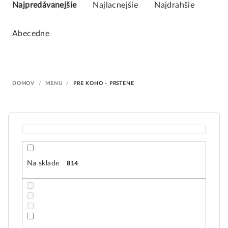
a
Najpredávanejšie
Najlacnejšie
Najdrahšie
d
e
Abecedne
n
i
e
DOMOV
/
MENU
/
PRE KOHO - PRSTENE
p
r
o
d
u
k
Na sklade
814
t
o
v