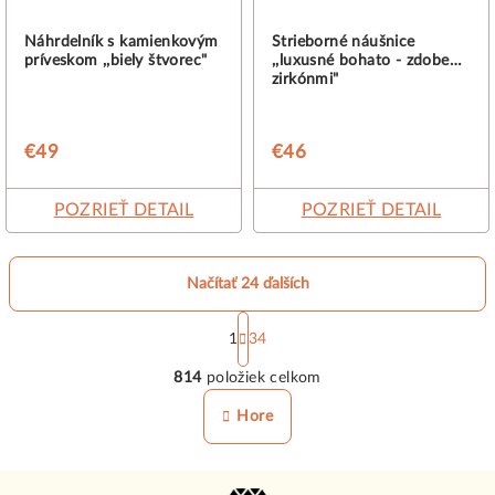
Náhrdelník s kamienkovým
Strieborné náušnice
príveskom ,,biely štvorec"
,,luxusné bohato - zdobené
zirkónmi"
€49
€46
POZRIEŤ DETAIL
POZRIEŤ DETAIL
Načítať 24 ďalších
S
t
1
34
O
r
814
položiek celkom
á
v
n
l
Hore
k
á
o
d
v
Z
a
a