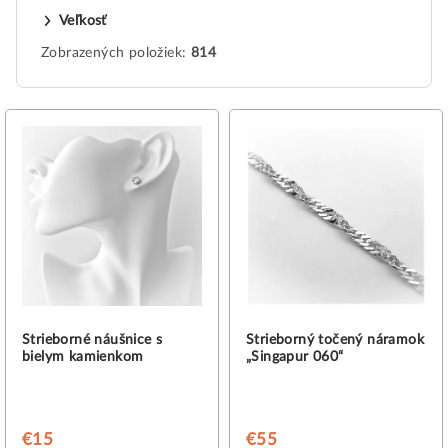
Veľkosť
Zobrazených položiek:
814
V
ý
p
i
s
p
r
o
d
Strieborné náušnice s
Strieborný točený náramok
bielym kamienkom
„Singapur 060“
u
k
t
€15
€55