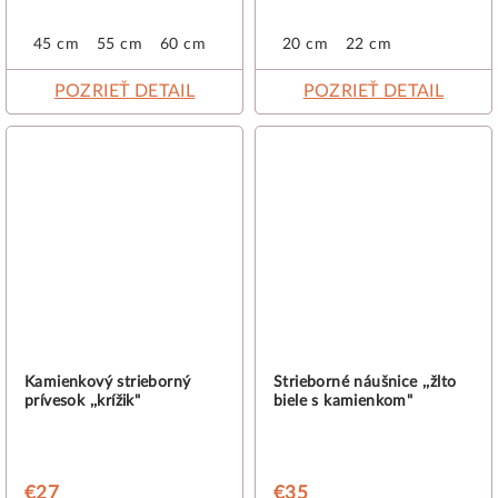
45 cm
55 cm
60 cm
20 cm
22 cm
POZRIEŤ DETAIL
POZRIEŤ DETAIL
Kamienkový strieborný
Strieborné náušnice ,,žlto
prívesok ,,krížik"
biele s kamienkom"
€27
€35