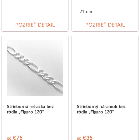
o
v
21 cm
POZRIEŤ DETAIL
POZRIEŤ DETAIL
Strieborná retiazka bez
Strieborný náramok bez
ródia „Figaro 130“
ródia „Figaro 130“
€75
€35
od
od