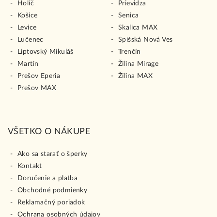
Holíč
Prievidza
Košice
Senica
Levice
Skalica MAX
Lučenec
Spišská Nová Ves
Liptovský Mikuláš
Trenčín
Martin
Žilina Mirage
Prešov Eperia
Žilina MAX
Prešov MAX
VŠETKO O NÁKUPE
Ako sa starať o šperky
Kontakt
Doručenie a platba
Obchodné podmienky
Reklamačný poriadok
Ochrana osobných údajov