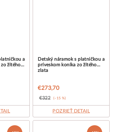
latničkou a
Detský náramok s platničkou a
 zo žltého
príveskom koníka zo žltého
zlata
€273,70
€322
(–15 %)
TAIL
POZRIEŤ DETAIL