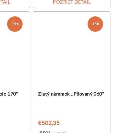
TAIL
POZRIEŤ DETAIL
-15%
-15%
olo 170"
Zlatý náramok ,,Pilovaný 060"
€502,35