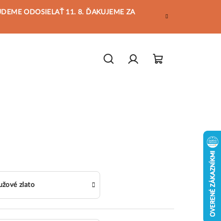
BUDEME ODOSIELAŤ 11. 8. ĎAKUJEME ZA
Hľadať
Prihlásenie
Nákupný
košík
užové zlato