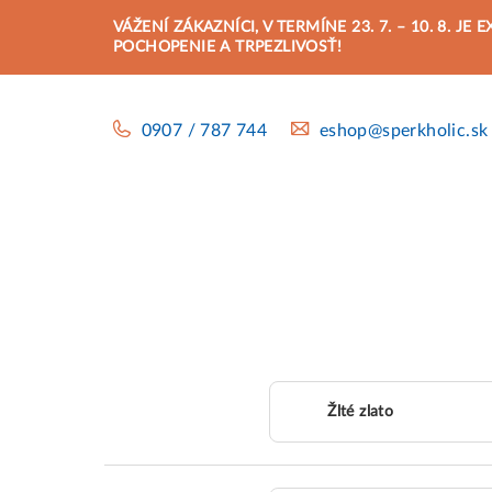
Prejsť
VÁŽENÍ ZÁKAZNÍCI, V TERMÍNE 23. 7. – 10. 8.
na
POCHOPENIE A TRPEZLIVOSŤ!
obsah
0907 / 787 744
eshop@sperkholic.sk
Žlté zlato