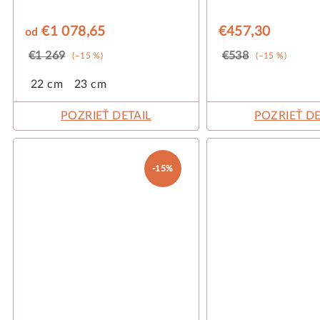
€1 078,65
€457,30
od
€1 269
€538
(–15 %)
(–15 %)
22 cm
23 cm
POZRIEŤ DETAIL
POZRIEŤ DE
-15%