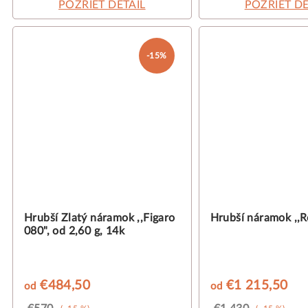
POZRIEŤ DETAIL
POZRIEŤ DE
-15%
Hrubší Zlatý náramok ,,Figaro
Hrubší náramok ,,R
080", od 2,60 g, 14k
€484,50
€1 215,50
od
od