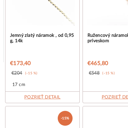
s
o
p
d
r
u
o
k
Jemný zlatý náramok , od 0,95
Ružencový náramo
g, 14k
príveskom
d
t
u
o
€173,40
€465,80
k
v
€204
€548
(–15 %)
(–15 %)
t
17 cm
o
POZRIEŤ DETAIL
POZRIEŤ DE
v
-15%