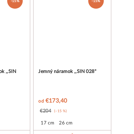
-15%
-15%
ok ,,SIN
Jemný náramok ,,SIN 028"
€173,40
od
€204
(–15 %)
17 cm
26 cm