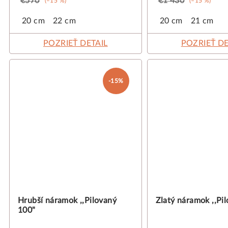
€570
€1 430
(–15 %)
(–15 %)
20 cm
22 cm
20 cm
21 cm
POZRIEŤ DETAIL
POZRIEŤ DE
-15%
Hrubší náramok ,,Pilovaný
Zlatý náramok ,,Pi
100"