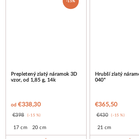
-15%
Prepletený zlatý náramok 3D
Hrubší zlatý náram
vzor, od 1,85 g, 14k
040"
€338,30
€365,50
od
€398
€430
(–15 %)
(–15 %)
17 cm
20 cm
21 cm