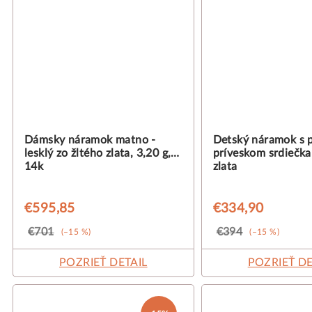
Dámsky náramok matno -
Detský náramok s p
lesklý zo žltého zlata, 3,20 g,
príveskom srdiečka
14k
zlata
€595,85
€334,90
€701
€394
(–15 %)
(–15 %)
POZRIEŤ DETAIL
POZRIEŤ DE