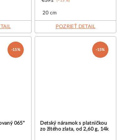
€591
(–15 %)
20 cm
TAIL
POZRIEŤ DETAIL
-15%
-15%
lovaný 065"
Detský náramok s platničkou
zo žltého zlata, od 2,60 g, 14k