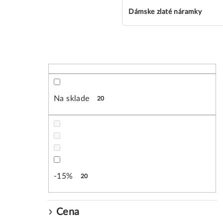
Dámske zlaté náramky
B
o
č
Na sklade
20
n
ý
p
a
-15%
20
n
e
Cena