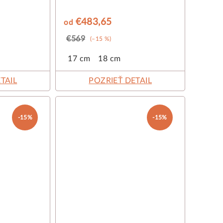
€483,65
od
€569
(–15 %)
17 cm
18 cm
TAIL
POZRIEŤ DETAIL
-15%
-15%