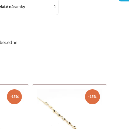
zlaté náramky
becedne
-15%
-15%