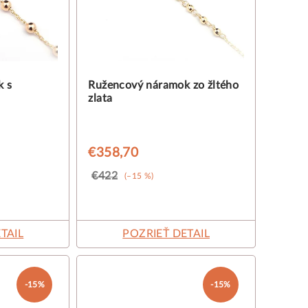
k s
Ružencový náramok zo žltého
zlata
€358,70
€422
(–15 %)
TAIL
POZRIEŤ DETAIL
-15%
-15%