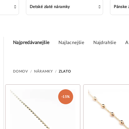
Detské zlaté náramky
Pánske 
R
Najpredávanejšie
Najlacnejšie
Najdrahšie
A
a
d
e
DOMOV
/
NÁRAMKY
/
ZLATO
n
V
i
ý
-15%
e
p
p
i
r