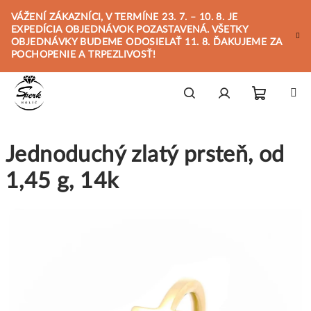
Prejsť
VÁŽENÍ ZÁKAZNÍCI, V TERMÍNE 23. 7. – 10. 8. JE
na
EXPEDÍCIA OBJEDNÁVOK POZASTAVENÁ. VŠETKY
obsah
OBJEDNÁVKY BUDEME ODOSIELAŤ 11. 8. ĎAKUJEME ZA
POCHOPENIE A TRPEZLIVOSŤ!
Nákupn
Hľadať
Prihlásenie
Jednoduchý zlatý prsteň, od
košík
1,45 g, 14k