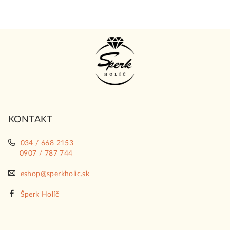
Z
á
p
ä
t
i
KONTAKT
e
034 / 668 2153
0907 / 787 744
eshop@sperkholic.sk
Šperk Holíč