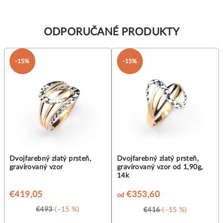
ODPORUČANÉ PRODUKTY
-15%
-15%
Dvojfarebný zlatý prsteň,
Dvojfarebný zlatý prsteň,
gravírovaný vzor
gravírovaný vzor od 1,90g,
14k
€419,05
€353,60
od
€493
(–15 %)
€416
(–15 %)