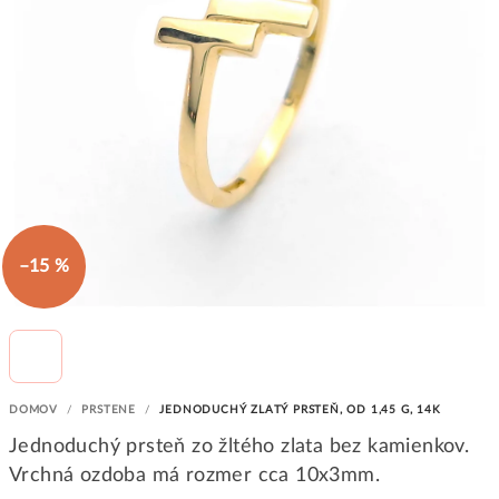
–15 %
DOMOV
/
PRSTENE
/
JEDNODUCHÝ ZLATÝ PRSTEŇ, OD 1,45 G, 14K
Jednoduchý prsteň zo žltého zlata bez kamienkov.
Vrchná ozdoba má rozmer cca 10x3mm.