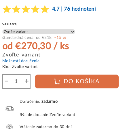
4.7 | 76 hodnotení
VARIANT:
štandardná cena:
od €318
–15 %
od
€270,30
/ ks
Jednotková
Zvoľte variant
cena:
Možnosti doručenia
Kód:
Zvoľte variant
−
+
DO KOŠÍKA
Doručenie:
zadarmo
Rýchle dodanie
Zvoľte variant
Vrátenie zadarmo do 30 dní