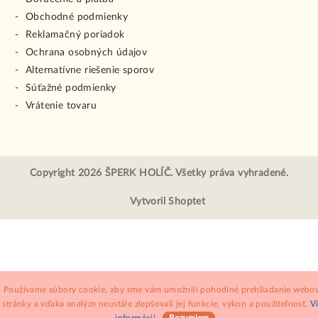
Obchodné podmienky
Reklamačný poriadok
Ochrana osobných údajov
Alternatívne riešenie sporov
Súťažné podmienky
Vrátenie tovaru
Copyright 2026
ŠPERK HOLÍČ
. Všetky práva vyhradené.
Vytvoril Shoptet
Používame súbory cookie, aby sme vám umožnili pohodlné prehliadanie webov
stránky a vďaka analýze neustále zlepšovali jej funkcie, výkon a použiteľnosť.
V