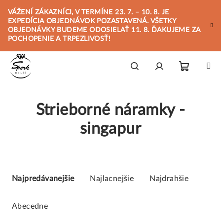
Prejsť
VÁŽENÍ ZÁKAZNÍCI, V TERMÍNE 23. 7. – 10. 8. JE
na
EXPEDÍCIA OBJEDNÁVOK POZASTAVENÁ. VŠETKY
obsah
OBJEDNÁVKY BUDEME ODOSIELAŤ 11. 8. ĎAKUJEME ZA
POCHOPENIE A TRPEZLIVOSŤ!
Nákupn
Hľadať
Prihlásenie
Strieborné náramky -
košík
singapur
R
a
Najpredávanejšie
Najlacnejšie
Najdrahšie
d
e
Abecedne
n