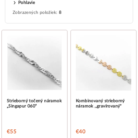
Pohlavie
Zobrazených položiek:
8
V
ý
p
i
s
p
r
o
d
Strieborný točený náramok
Kombinovaný strieborný
„Singapur 060“
náramok ,,gravírovaný"
u
k
t
€55
€40
o