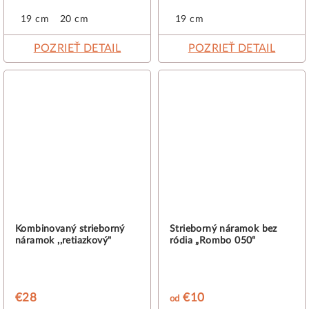
19 cm
20 cm
19 cm
POZRIEŤ DETAIL
POZRIEŤ DETAIL
Kombinovaný strieborný
Strieborný náramok bez
náramok ,,retiazkový"
ródia „Rombo 050“
€28
€10
od