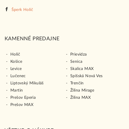
v
ý
Šperk Holíč
p
i
s
u
KAMENNÉ PREDAJNE
Holíč
Prievidza
Košice
Senica
Levice
Skalica MAX
Lučenec
Spišská Nová Ves
Liptovský Mikuláš
Trenčín
Martin
Žilina Mirage
Prešov Eperia
Žilina MAX
Prešov MAX