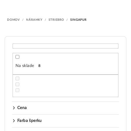
i
e
DOMOV
/
NÁRAMKY
/
STRIEBRO
/
SINGAPUR
p
r
o
d
u
k
Na sklade
8
t
o
v
Cena
Farba šperku