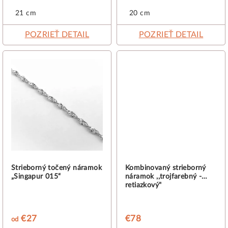
v
21 cm
20 cm
POZRIEŤ DETAIL
POZRIEŤ DETAIL
Strieborný točený náramok
Kombinovaný strieborný
„Singapur 015“
náramok ,,trojfarebný -
retiazkový"
€27
€78
od