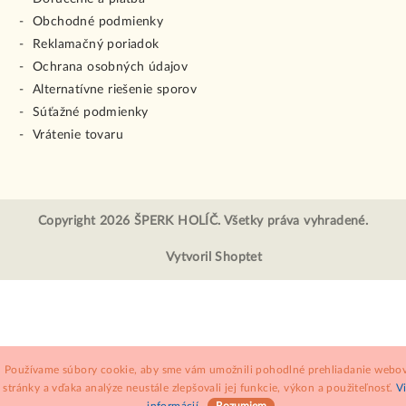
Obchodné podmienky
Reklamačný poriadok
Ochrana osobných údajov
Alternatívne riešenie sporov
Súťažné podmienky
Vrátenie tovaru
Copyright 2026
ŠPERK HOLÍČ
. Všetky práva vyhradené.
Vytvoril Shoptet
Používame súbory cookie, aby sme vám umožnili pohodlné prehliadanie webov
stránky a vďaka analýze neustále zlepšovali jej funkcie, výkon a použiteľnosť.
V