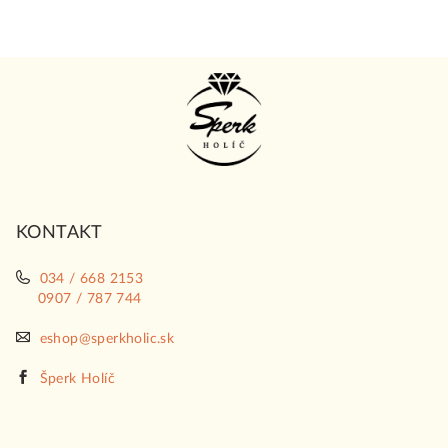
Z
á
p
ä
t
i
KONTAKT
e
034 / 668 2153
0907 / 787 744
eshop@sperkholic.sk
Šperk Holíč