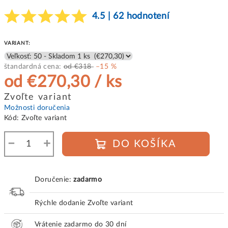
4.5 | 62 hodnotení
VARIANT:
štandardná cena:
od €318
–15 %
od
€270,30
/ ks
Jednotková
Zvoľte variant
cena:
Možnosti doručenia
Kód:
Zvoľte variant
−
+
DO KOŠÍKA
Doručenie:
zadarmo
Rýchle dodanie
Zvoľte variant
Vrátenie zadarmo do 30 dní