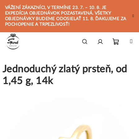
Prejsť
VÁŽENÍ ZÁKAZNÍCI, V TERMÍNE 23. 7. – 10. 8. JE
na
EXPEDÍCIA OBJEDNÁVOK POZASTAVENÁ. VŠETKY
obsah
OBJEDNÁVKY BUDEME ODOSIELAŤ 11. 8. ĎAKUJEME ZA
POCHOPENIE A TRPEZLIVOSŤ!
Nákupn
Hľadať
Prihlásenie
Jednoduchý zlatý prsteň, od
košík
1,45 g, 14k