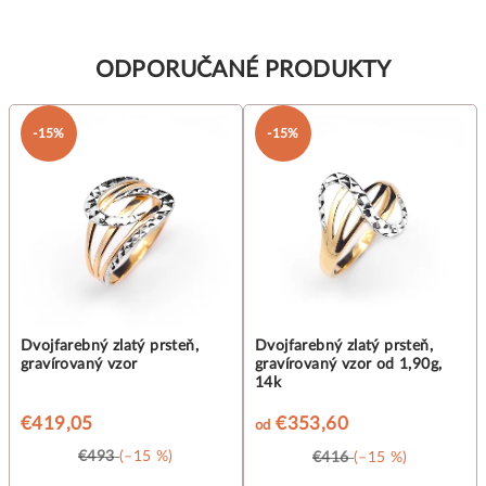
ODPORUČANÉ PRODUKTY
-15%
-15%
Dvojfarebný zlatý prsteň,
Dvojfarebný zlatý prsteň,
gravírovaný vzor
gravírovaný vzor od 1,90g,
14k
€419,05
€353,60
od
€493
(–15 %)
€416
(–15 %)