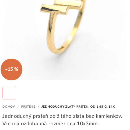
–15 %
DOMOV
/
PRSTENE
/
JEDNODUCHÝ ZLATÝ PRSTEŇ, OD 1,45 G, 14K
Jednoduchý prsteň zo žltého zlata bez kamienkov.
Vrchná ozdoba má rozmer cca 10x3mm.