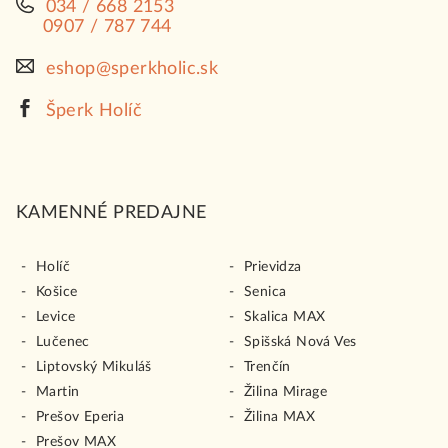
034 / 668 2153
0907 / 787 744
eshop@sperkholic.sk
Šperk Holíč
KAMENNÉ PREDAJNE
Holíč
Prievidza
Košice
Senica
Levice
Skalica MAX
Lučenec
Spišská Nová Ves
Liptovský Mikuláš
Trenčín
Martin
Žilina Mirage
Prešov Eperia
Žilina MAX
Prešov MAX