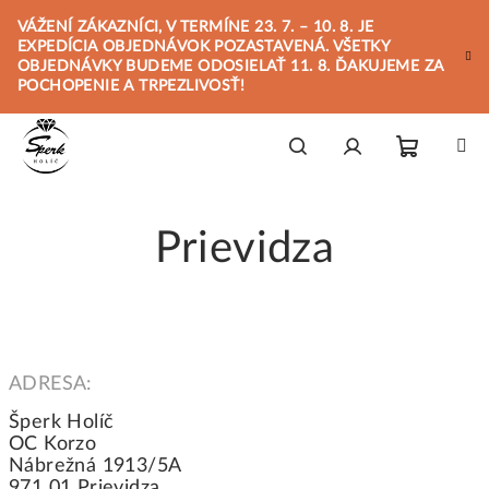
Prejsť
VÁŽENÍ ZÁKAZNÍCI, V TERMÍNE 23. 7. – 10. 8. JE
na
EXPEDÍCIA OBJEDNÁVOK POZASTAVENÁ. VŠETKY
obsah
OBJEDNÁVKY BUDEME ODOSIELAŤ 11. 8. ĎAKUJEME ZA
POCHOPENIE A TRPEZLIVOSŤ!
Nákupn
Hľadať
Prihlásenie
Prievidza
košík
ADRESA:
Šperk Holíč
OC Korzo
Nábrežná 1913/5A
971 01 Prievidza