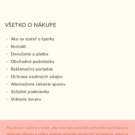
VŠETKO O NÁKUPE
Ako sa starať o šperky
Kontakt
Doručenie a platba
Obchodné podmienky
Reklamačný poriadok
Ochrana osobných údajov
Alternatívne riešenie sporov
Súťažné podmienky
Vrátenie tovaru
Používame súbory cookie, aby sme vám umožnili pohodlné prehliadanie
Copyright 2026
ŠPERK HOLÍČ
. Všetky práva vyhradené.
webovej stránky a vďaka analýze neustále zlepšovali jej funkcie, výkon a