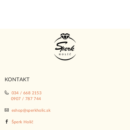
Z
á
p
ä
t
i
KONTAKT
e
034 / 668 2153
0907 / 787 744
eshop@sperkholic.sk
Šperk Holíč