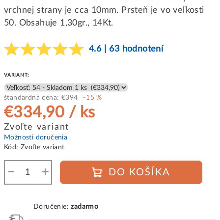
vrchnej strany je cca 10mm. Prsteň je vo veľkosti
50. Obsahuje 1,30gr., 14Kt.
4.6 | 63 hodnotení
VARIANT:
štandardná cena:
€394
–15 %
€334,90
/ ks
Jednotková
Zvoľte variant
cena:
Možnosti doručenia
Kód:
Zvoľte variant
−
+
DO KOŠÍKA
Doručenie:
zadarmo