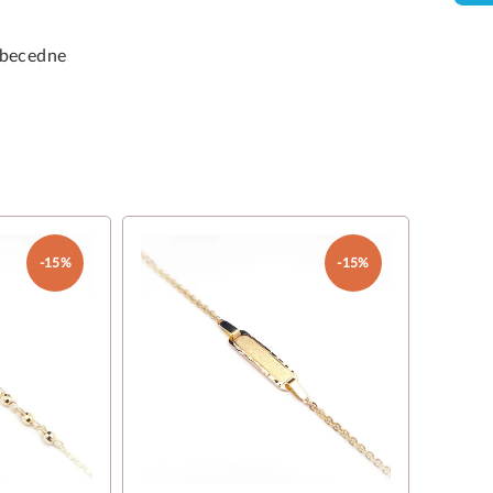
becedne
-15%
-15%