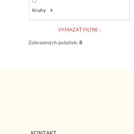
Kruhy
3
VYMAZAŤ FILTRE
Zobrazených položiek:
8
Z
á
p
ä
t
i
KONTAKT