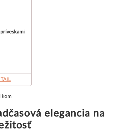
 príveskami
TAIL
elkom
adčasová elegancia na
ežitosť