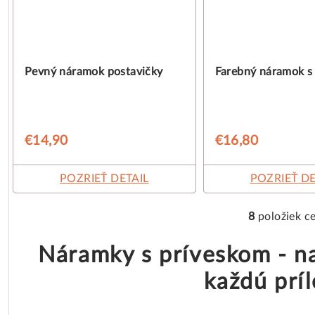
Pevný náramok postavičky
Farebný náramok s
€14,90
€16,80
POZRIEŤ DETAIL
POZRIEŤ DE
8
položiek c
O
v
Náramky s príveskom - n
l
každú príl
á
d