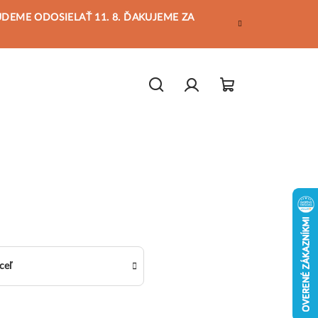
BUDEME ODOSIELAŤ 11. 8. ĎAKUJEME ZA
Hľadať
Prihlásenie
Nákupný
košík
ceľ