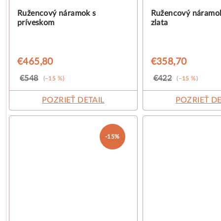
o
k
Ružencový náramok s
Ružencový náramok
príveskom
zlata
d
t
u
o
€465,80
€358,70
k
v
€548
€422
(–15 %)
(–15 %)
t
POZRIEŤ DETAIL
POZRIEŤ DE
o
v
-15%