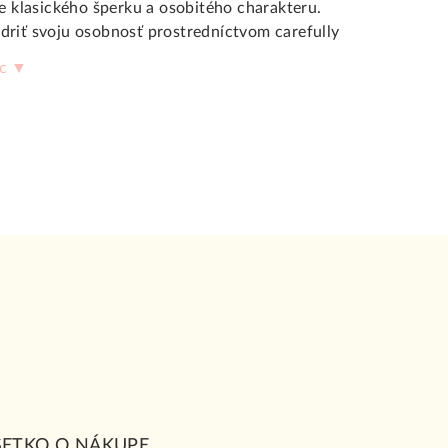
e klasického šperku a osobitého charakteru.
driť svoju osobnosť prostredníctvom carefully
ému náramku osobitý význam a čaro.
ac ▼
pičkové spracovanie
ajkvalitnejších materiálov. V ponuke nájdete
nych farebných prevedeniach - klasické žlté
ato. Každý príves je starostlivo pripevnený k
é zaručuje bezpečné nosenie.
v pre každý vkus
tiazkovitých náramkov
s drobnými príveskami
tmi. Medzi obľúbené motívy patria srdiečka,
 tvary. Niektoré modely obsahujú aj trblietavé
ne
diamanty
.
ŠETKO O NÁKUPE