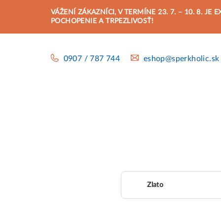
Prejsť
VÁŽENÍ ZÁKAZNÍCI, V TERMÍNE 23. 7. – 10. 8.
na
POCHOPENIE A TRPEZLIVOSŤ!
obsah
0907 / 787 744
eshop@sperkholic.sk
Zlato