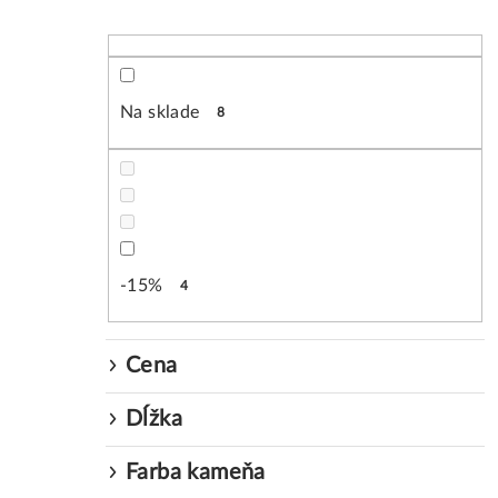
B
o
č
Na sklade
8
n
ý
p
a
-15%
4
n
e
Cena
l
Dĺžka
Farba kameňa