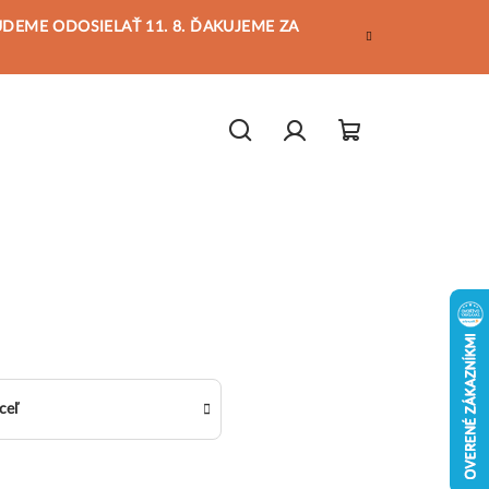
BUDEME ODOSIELAŤ 11. 8. ĎAKUJEME ZA
Hľadať
Prihlásenie
Nákupný
košík
ceľ