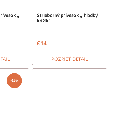
rívesok ,,
Strieborný prívesok ,, hladký
krížik"
€14
TAIL
POZRIEŤ DETAIL
-15%