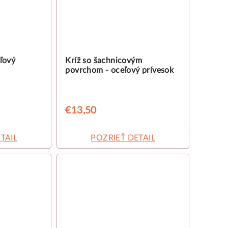
eľový
Kríž so šachnicovým
povrchom - oceľový prívesok
€13,50
TAIL
POZRIEŤ DETAIL