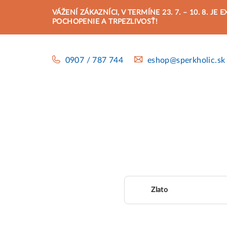
Prejsť
VÁŽENÍ ZÁKAZNÍCI, V TERMÍNE 23. 7. – 10. 8.
na
POCHOPENIE A TRPEZLIVOSŤ!
obsah
0907 / 787 744
eshop@sperkholic.sk
Zlato