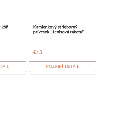
ý kôň
Kamienkový strieborný
prívesok ,,tenisová raketa"
€15
TAIL
POZRIEŤ DETAIL