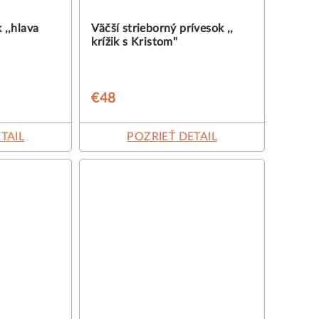
 ,,hlava
Väčší strieborný prívesok ,,
krížik s Kristom"
€48
TAIL
POZRIEŤ DETAIL