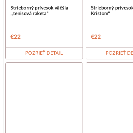
o
k
Strieborný prívesok väčšia
Strieborný prívesok 
,,tenisová raketa"
Kristom"
d
t
u
o
€22
€22
k
v
t
POZRIEŤ DETAIL
POZRIEŤ DE
o
v