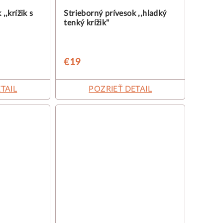
,,krížik s
Strieborný prívesok ,,hladký
tenký krížik"
€19
TAIL
POZRIEŤ DETAIL