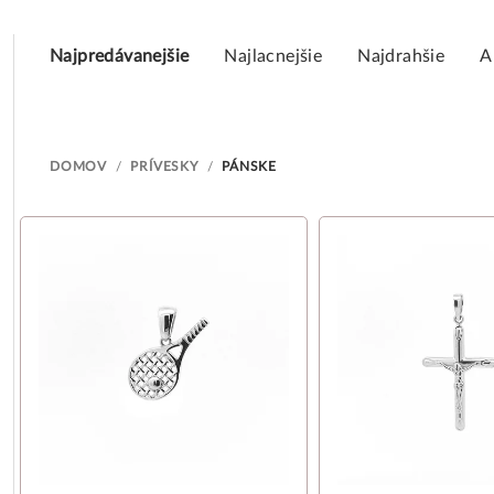
R
Najpredávanejšie
Najlacnejšie
Najdrahšie
A
a
d
e
DOMOV
/
PRÍVESKY
/
PÁNSKE
n
V
i
ý
e
p
p
i
r
s
o
p
d
r
u