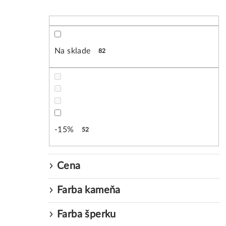
B
o
č
Na sklade
82
n
ý
p
a
-15%
52
n
e
Cena
l
Farba kameňa
Farba šperku