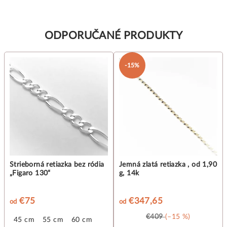
ODPORUČANÉ PRODUKTY
-15%
Strieborná retiazka bez ródia
Jemná zlatá retiazka , od 1,90
„Figaro 130“
g, 14k
€75
€347,65
od
od
€409
(–15 %)
45 cm
55 cm
60 cm