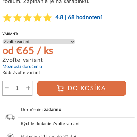
rodium. Zapínanie je na karabinku.
4.8 | 68 hodnotení
VARIANT:
od
€65
/ ks
Jednotková
Zvoľte variant
cena:
Možnosti doručenia
Kód:
Zvoľte variant
−
+
DO KOŠÍKA
Doručenie:
zadarmo
Rýchle dodanie
Zvoľte variant
Vrátenie zadarmo do 30 dní