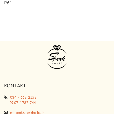
R61
Z
á
p
ä
t
i
KONTAKT
e
034 / 668 2153
0907 / 787 744
eshop@sperkholic.sk