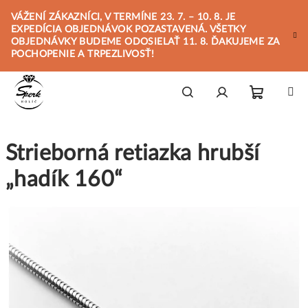
Prejsť
VÁŽENÍ ZÁKAZNÍCI, V TERMÍNE 23. 7. – 10. 8. JE
na
EXPEDÍCIA OBJEDNÁVOK POZASTAVENÁ. VŠETKY
obsah
OBJEDNÁVKY BUDEME ODOSIELAŤ 11. 8. ĎAKUJEME ZA
POCHOPENIE A TRPEZLIVOSŤ!
Nákupn
Hľadať
Prihlásenie
Strieborná retiazka hrubší
košík
„hadík 160“