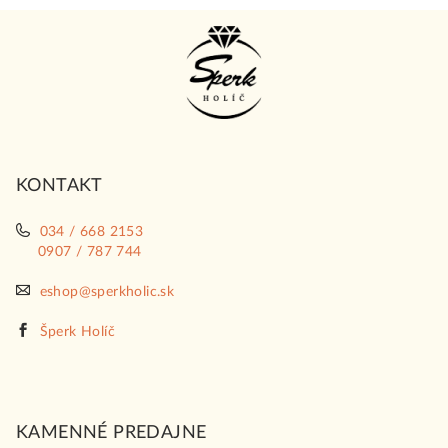
Z
á
p
ä
t
i
KONTAKT
e
034 / 668 2153
0907 / 787 744
eshop@sperkholic.sk
Šperk Holíč
KAMENNÉ PREDAJNE