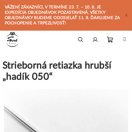
Prejsť
VÁŽENÍ ZÁKAZNÍCI, V TERMÍNE 23. 7. – 10. 8. JE
na
EXPEDÍCIA OBJEDNÁVOK POZASTAVENÁ. VŠETKY
obsah
OBJEDNÁVKY BUDEME ODOSIELAŤ 11. 8. ĎAKUJEME ZA
POCHOPENIE A TRPEZLIVOSŤ!
Nákupn
Hľadať
Prihlásenie
Strieborná retiazka hrubší
košík
„hadík 050“