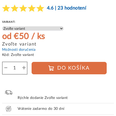
4.6 | 23 hodnotení
VARIANT:
od
€50
/ ks
Jednotková
Zvoľte variant
cena:
Možnosti doručenia
Kód:
Zvoľte variant
−
+
DO KOŠÍKA
Rýchle dodanie
Zvoľte variant
Vrátenie zadarmo do 30 dní