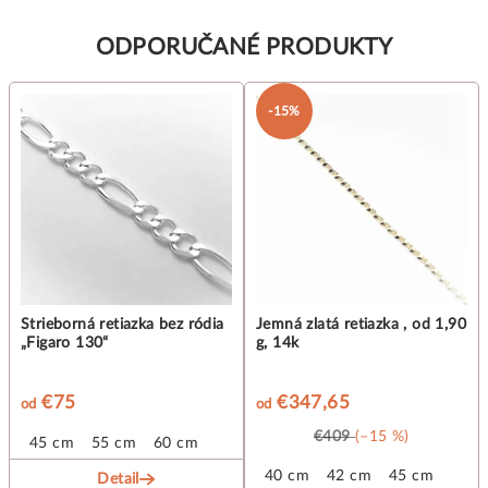
ODPORUČANÉ PRODUKTY
-15%
Strieborná retiazka bez ródia
Jemná zlatá retiazka , od 1,90
„Figaro 130“
g, 14k
€75
€347,65
od
od
€409
(–15 %)
45 cm
55 cm
60 cm
40 cm
42 cm
45 cm
Detail