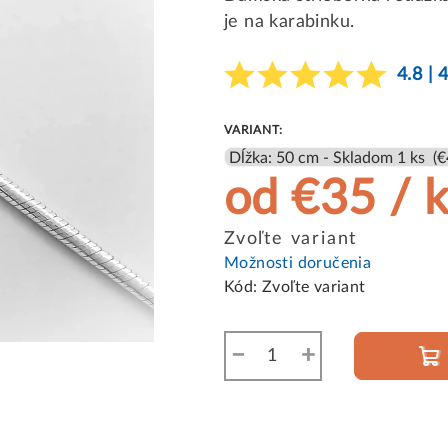
je na karabinku.
4.8 | 
VARIANT:
od
€35
/ 
Jednotková
Zvoľte variant
cena:
Možnosti doručenia
Kód:
Zvoľte variant
−
+