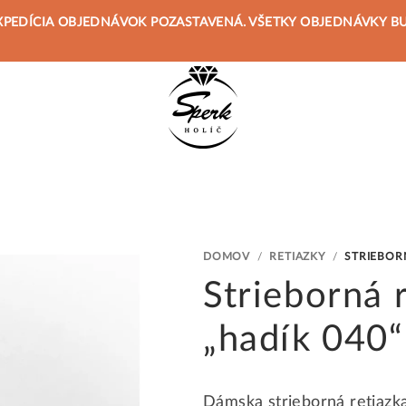
 JE EXPEDÍCIA OBJEDNÁVOK POZASTAVENÁ. VŠETKY OBJEDNÁVKY 
DOMOV
/
RETIAZKY
/
STRIEBORN
Strieborná 
„hadík 040“
Dámska strieborná retiazka