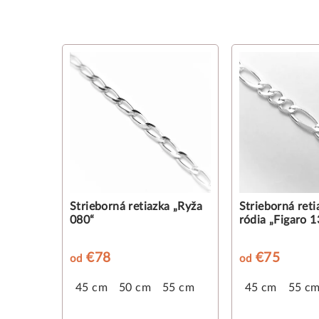
Strieborná retiazka „Ryža
Strieborná reti
080“
ródia „Figaro 1
€78
€75
od
od
45 cm
50 cm
55 cm
45 cm
55 c