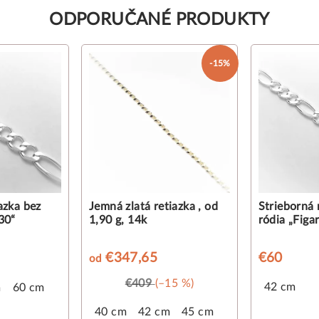
ODPORUČANÉ PRODUKTY
-15%
azka bez
Jemná zlatá retiazka , od
Strieborná 
30“
1,90 g, 14k
ródia „Figa
€347,65
€60
od
€409
(–15 %)
42 cm
m
60 cm
40 cm
42 cm
45 cm