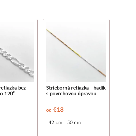
retiazka bez
Strieborná retiazka - hadík
ro 120“
s povrchovou úpravou
€18
od
42 cm
50 cm