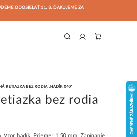
BUDEME ODOSIELAŤ 11. 8. ĎAKUJEME ZA
Hľadať
Prihlásenie
Nákupný
košík
Á RETIAZKA BEZ RODIA „HADÍK 040“
retiazka bez rodia
. Vzor hadík. Priemer 1,50 mm. Zapínanie