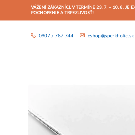
Prejsť
VÁŽENÍ ZÁKAZNÍCI, V TERMÍNE 23. 7. – 10. 8.
na
POCHOPENIE A TRPEZLIVOSŤ!
obsah
0907 / 787 744
eshop@sperkholic.sk