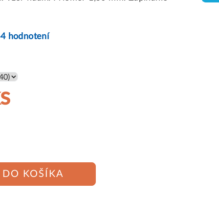
44 hodnotení
ks
DO KOŠÍKA