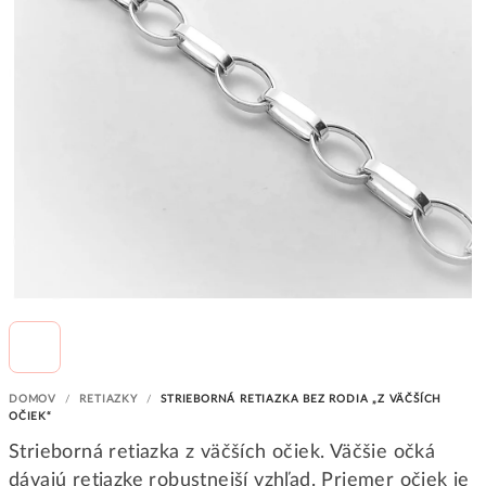
DOMOV
/
RETIAZKY
/
STRIEBORNÁ RETIAZKA BEZ RODIA „Z VÄČŠÍCH
OČIEK“
Strieborná retiazka z väčších očiek. Väčšie očká
dávajú retiazke robustnejší vzhľad. Priemer očiek je