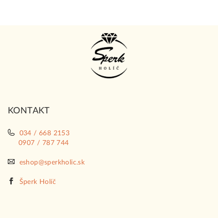
Z
á
p
ä
t
i
KONTAKT
e
034 / 668 2153
0907 / 787 744
eshop@sperkholic.sk
Šperk Holíč