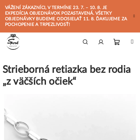
Prejsť
VÁŽENÍ ZÁKAZNÍCI, V TERMÍNE 23. 7. – 10. 8. JE
na
EXPEDÍCIA OBJEDNÁVOK POZASTAVENÁ. VŠETKY
obsah
OBJEDNÁVKY BUDEME ODOSIELAŤ 11. 8. ĎAKUJEME ZA
POCHOPENIE A TRPEZLIVOSŤ!
Nákupn
Hľadať
Prihlásenie
Strieborná retiazka bez rodia
košík
„z väčších očiek“