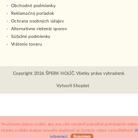
Obchodné podmienky
Reklamačný poriadok
Ochrana osobných údajov
Alternatívne riešenie sporov
Súťažné podmienky
Vrátenie tovaru
Copyright 2026
ŠPERK HOLÍČ
. Všetky práva vyhradené.
Vytvoril Shoptet
Používame súbory cookie, aby sme vám umožnili pohodlné prehliadanie webov
stránky a vďaka analýze neustále zlepšovali jej funkcie, výkon a použiteľnosť.
V
informácií
Rozumiem