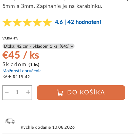
5mm a 3mm. Zapínanie je na karabinku.
4.6 | 42 hodnotení
VARIANT:
€45
/ ks
Jednotková
Skladom
(1 ks)
cena:
Možnosti doručenia
Kód:
R118-42
−
+
DO KOŠÍKA
Rýchle dodanie
10.08.2026