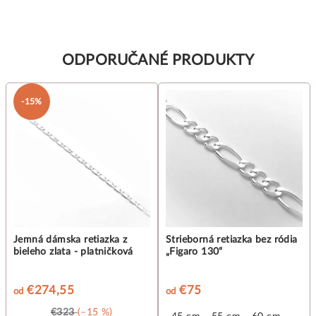
ODPORUČANÉ PRODUKTY
-15%
Jemná dámska retiazka z
Strieborná retiazka bez ródia
bieleho zlata - platničková
„Figaro 130“
€274,55
€75
od
od
€323
(–15 %)