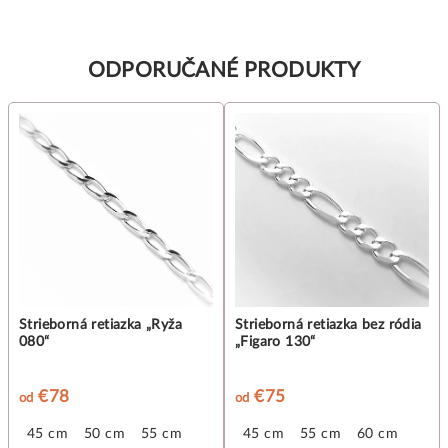
ODPORUČANÉ PRODUKTY
Strieborná retiazka „Ryža
Strieborná retiazka bez ródia
080“
„Figaro 130“
€78
€75
od
od
45 cm
50 cm
55 cm
45 cm
55 cm
60 cm