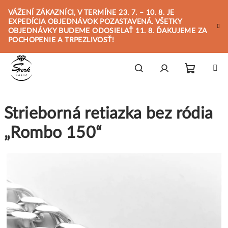
Prejsť
VÁŽENÍ ZÁKAZNÍCI, V TERMÍNE 23. 7. – 10. 8. JE
na
EXPEDÍCIA OBJEDNÁVOK POZASTAVENÁ. VŠETKY
obsah
OBJEDNÁVKY BUDEME ODOSIELAŤ 11. 8. ĎAKUJEME ZA
POCHOPENIE A TRPEZLIVOSŤ!
Nákupn
Hľadať
Prihlásenie
Strieborná retiazka bez ródia
košík
„Rombo 150“