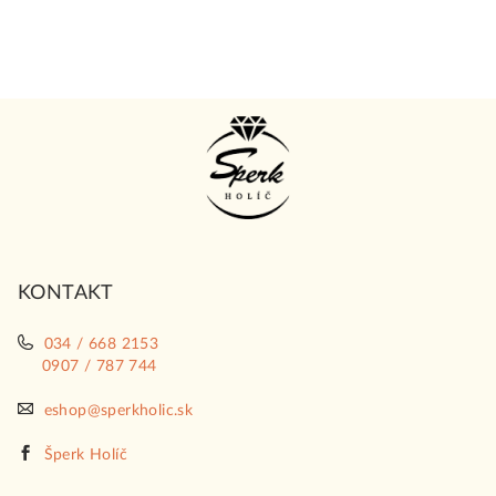
Z
á
p
ä
t
i
KONTAKT
e
034 / 668 2153
0907 / 787 744
eshop@sperkholic.sk
Šperk Holíč