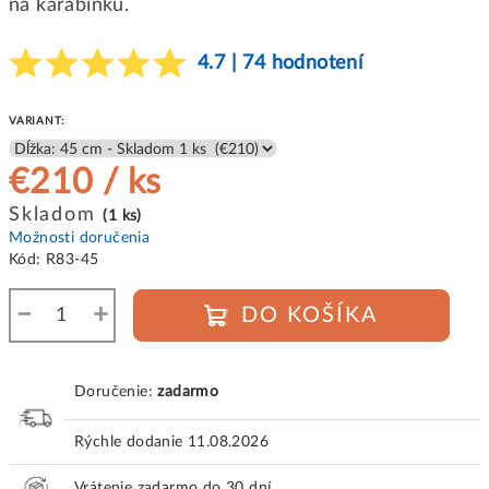
na karabinku.
4.7 | 74 hodnotení
VARIANT:
€210
/ ks
Jednotková
Skladom
(1 ks)
cena:
Možnosti doručenia
Kód:
R83-45
−
+
DO KOŠÍKA
Doručenie:
zadarmo
Rýchle dodanie
11.08.2026
Vrátenie zadarmo do 30 dní