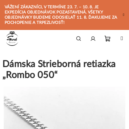
Prejsť
VÁŽENÍ ZÁKAZNÍCI, V TERMÍNE 23. 7. – 10. 8. JE
na
EXPEDÍCIA OBJEDNÁVOK POZASTAVENÁ. VŠETKY
obsah
OBJEDNÁVKY BUDEME ODOSIELAŤ 11. 8. ĎAKUJEME ZA
POCHOPENIE A TRPEZLIVOSŤ!
Nákupn
Hľadať
Prihlásenie
Dámska Strieborná retiazka
košík
„Rombo 050“