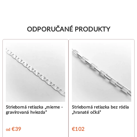
ODPORUČANÉ PRODUKTY
Strieborná retiazka „mierne -
Strieborná retiazka bez ródia
gravírovaná hviezda“
„hranaté očká“
€39
€102
od