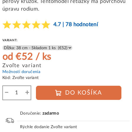
perový krúžok. Tentomodel retiazky má povrchovú
úpravu rodium.
4.7 | 78 hodnotení
VARIANT:
od
€52
/ ks
Jednotková
Zvoľte variant
cena:
Možnosti doručenia
Kód:
Zvoľte variant
−
+
DO KOŠÍKA
Doručenie:
zadarmo
Rýchle dodanie
Zvoľte variant