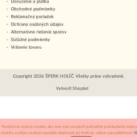
Doručenie a platba
Obchodné podmienky
Reklamačný poriadok
Ochrana osobných údajov
Alternatívne riešenie sporov
Súťažné podmienky
Vrátenie tovaru
Copyright 2026
ŠPERK HOLÍČ
. Všetky práva vyhradené.
Vytvoril Shoptet
Používame súbory cookie, aby sme vám umožnili pohodlné prehliadanie webov
stránky a vďaka analýze neustále zlepšovali jej funkcie, výkon a použiteľnosť.
V