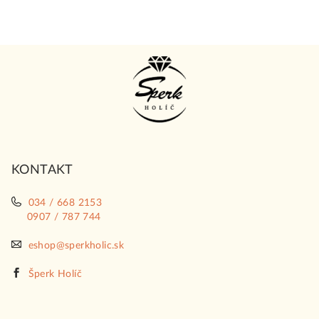
Z
á
p
ä
t
i
KONTAKT
e
034 / 668 2153
0907 / 787 744
eshop@sperkholic.sk
Šperk Holíč