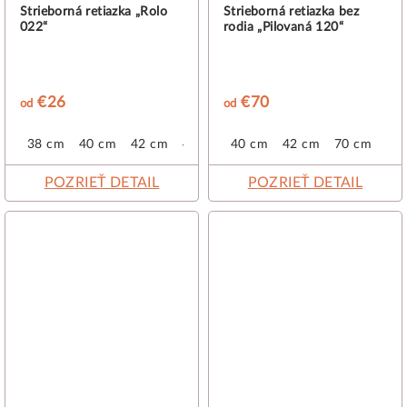
Strieborná retiazka „Rolo
Strieborná retiazka bez
022“
rodia „Pilovaná 120“
€26
€70
od
od
38 cm
40 cm
42 cm
45 cm
40 cm
50 cm
42 cm
70 cm
POZRIEŤ DETAIL
POZRIEŤ DETAIL