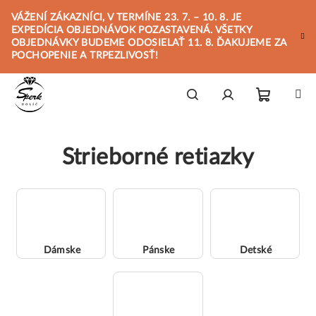
Prejsť
VÁŽENÍ ZÁKAZNÍCI, V TERMÍNE 23. 7. – 10. 8. JE
na
EXPEDÍCIA OBJEDNÁVOK POZASTAVENÁ. VŠETKY
obsah
OBJEDNÁVKY BUDEME ODOSIELAŤ 11. 8. ĎAKUJEME ZA
POCHOPENIE A TRPEZLIVOSŤ!
Nákupn
Hľadať
Prihlásenie
Strieborné retiazky
košík
Dámske
Pánske
Detské