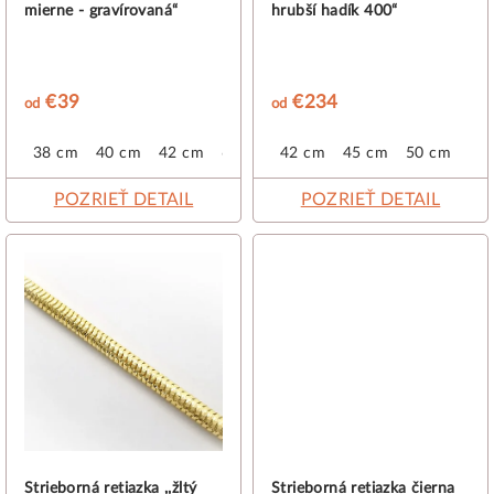
mierne - gravírovaná“
hrubší hadík 400“
u
k
t
€39
€234
od
od
o
v
38 cm
40 cm
42 cm
60 cm
42 cm
45 cm
50 cm
POZRIEŤ DETAIL
POZRIEŤ DETAIL
Strieborná retiazka ,,žltý
Strieborná retiazka čierna