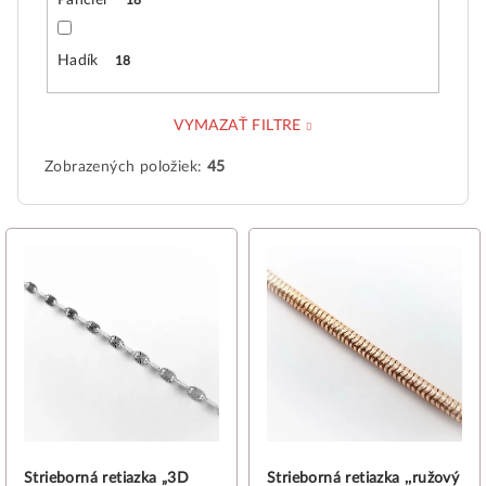
Pancier
18
Hadík
18
VYMAZAŤ FILTRE
Zobrazených položiek:
45
V
ý
p
i
s
p
r
o
d
Strieborná retiazka „3D
Strieborná retiazka ,,ružový