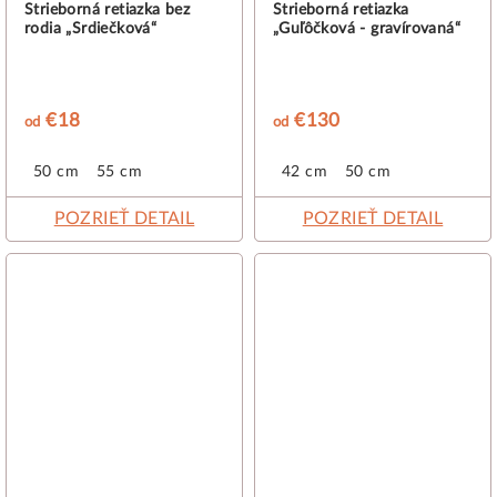
Strieborná retiazka bez
Strieborná retiazka
rodia „Srdiečková“
„Guľôčková - gravírovaná“
€18
€130
od
od
50 cm
55 cm
42 cm
50 cm
POZRIEŤ DETAIL
POZRIEŤ DETAIL