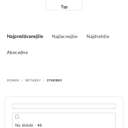
Typ
R
a
Najpredávanejšie
Najlacnejšie
Najdrahšie
d
e
Abecedne
n
i
e
DOMOV
/
RETIAZKY
/
STRIEBRO
p
r
o
d
u
k
Na sklade
45