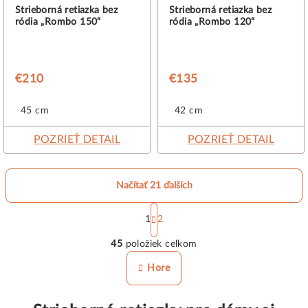
Strieborná retiazka bez
Strieborná retiazka bez
ródia „Rombo 150“
ródia „Rombo 120“
€210
€135
45 cm
42 cm
POZRIEŤ DETAIL
POZRIEŤ DETAIL
Načítať 21 ďalších
S
t
1
2
O
r
45
položiek celkom
á
v
n
l
Hore
k
á
o
d
v