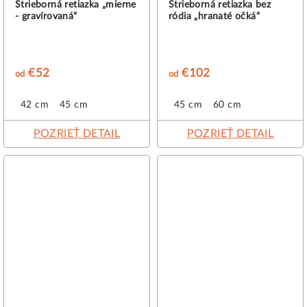
Strieborná retiazka „mierne
Strieborná retiazka bez
- gravírovaná“
ródia „hranaté očká“
€52
€102
od
od
42 cm
45 cm
45 cm
60 cm
POZRIEŤ DETAIL
POZRIEŤ DETAIL