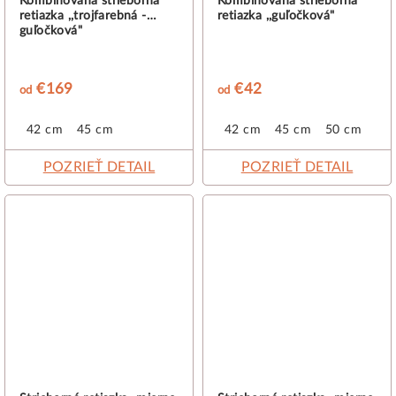
Kombinovaná strieborná
Kombinovaná strieborná
retiazka ,,trojfarebná -
retiazka ,,guľočková"
guľočková"
€169
€42
od
od
42 cm
45 cm
42 cm
45 cm
50 cm
POZRIEŤ DETAIL
POZRIEŤ DETAIL