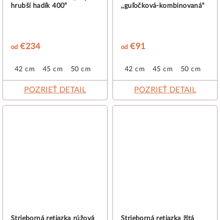
hrubší hadík 400“
,,guľočková-kombinovaná"
€234
€91
od
od
42 cm
45 cm
50 cm
42 cm
45 cm
50 cm
POZRIEŤ DETAIL
POZRIEŤ DETAIL
Strieborná retiazka rúžová
Strieborná retiazka žltá