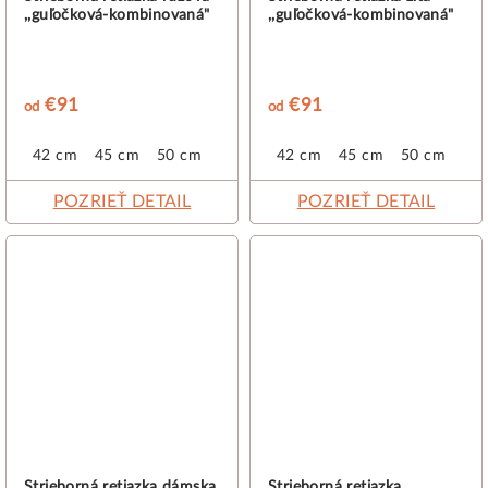
,,guľočková-kombinovaná"
,,guľočková-kombinovaná"
€91
€91
od
od
42 cm
45 cm
50 cm
42 cm
45 cm
50 cm
POZRIEŤ DETAIL
POZRIEŤ DETAIL
Strieborná retiazka dámska
Strieborná retiazka