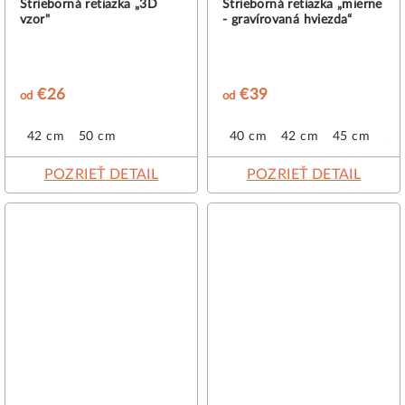
Strieborná retiazka „3D
Strieborná retiazka „mierne
vzor"
- gravírovaná hviezda“
€26
€39
od
od
42 cm
50 cm
40 cm
42 cm
45 cm
50
POZRIEŤ DETAIL
POZRIEŤ DETAIL