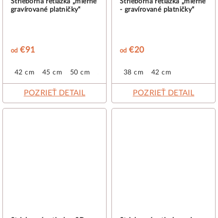
Strieborná retiazka „mierne
Strieborná retiazka „mierne
gravírované platničky“
- gravírované platničky“
€91
€20
od
od
42 cm
45 cm
50 cm
55 cm
38 cm
42 cm
POZRIEŤ DETAIL
POZRIEŤ DETAIL