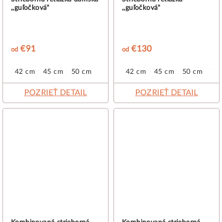
,,guľočková"
,,guľočková"
€91
€130
od
od
42 cm
45 cm
50 cm
42 cm
45 cm
50 cm
70
POZRIEŤ DETAIL
POZRIEŤ DETAIL