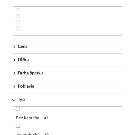
t
o
v
Cena
Dĺžka
Farba šperku
Pohlavie
Typ
Bez kameňa
47