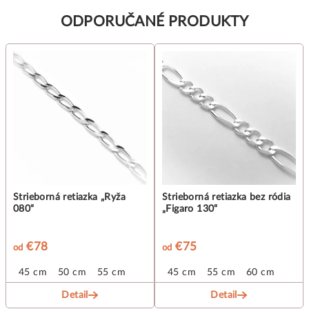
ODPORUČANÉ PRODUKTY
Strieborná retiazka „Ryža
Strieborná retiazka bez ródia
080“
„Figaro 130“
€78
€75
od
od
45 cm
50 cm
55 cm
45 cm
55 cm
60 cm
Detail
Detail