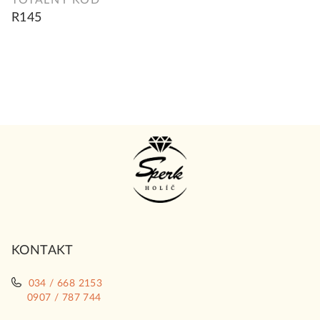
TOTALNY KOD
R145
Z
á
p
ä
t
i
KONTAKT
e
034 / 668 2153
0907 / 787 744