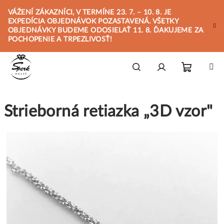
Prejsť
VÁŽENÍ ZÁKAZNÍCI, V TERMÍNE 23. 7. – 10. 8. JE
na
EXPEDÍCIA OBJEDNÁVOK POZASTAVENÁ. VŠETKY
obsah
OBJEDNÁVKY BUDEME ODOSIELAŤ 11. 8. ĎAKUJEME ZA
POCHOPENIE A TRPEZLIVOSŤ!
Nákupn
Hľadať
Prihlásenie
Strieborná retiazka „3D vzor"
košík