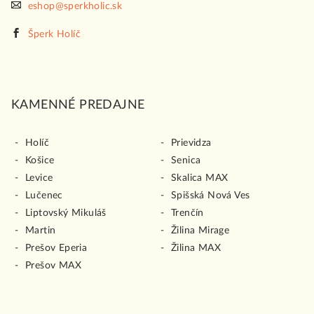
eshop@sperkholic.sk
Šperk Holíč
KAMENNÉ PREDAJNE
Holíč
Prievidza
Košice
Senica
Levice
Skalica MAX
Lučenec
Spišská Nová Ves
Liptovský Mikuláš
Trenčín
Martin
Žilina Mirage
Prešov Eperia
Žilina MAX
Prešov MAX