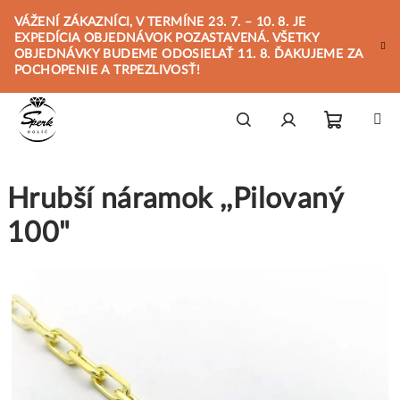
Prejsť
VÁŽENÍ ZÁKAZNÍCI, V TERMÍNE 23. 7. – 10. 8. JE
na
EXPEDÍCIA OBJEDNÁVOK POZASTAVENÁ. VŠETKY
obsah
OBJEDNÁVKY BUDEME ODOSIELAŤ 11. 8. ĎAKUJEME ZA
POCHOPENIE A TRPEZLIVOSŤ!
Nákupn
Hľadať
Prihlásenie
Hrubší náramok ,,Pilovaný
košík
100"