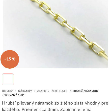
–15 %
DOMOV
/
NÁRAMKY
/
ZLATO
/
ŽLTÉ ZLATO
/
HRUBŠÍ NÁRAMOK
,,PILOVANÝ 100"
Hrubší pilovaný náramok zo žltého zlata vhodný pre
každého. Priemer cca 3mm. Zapínanie je na