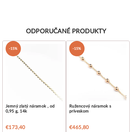
ODPORUČANÉ PRODUKTY
-15%
-15%
Jemný zlatý náramok , od
Ružencový náramok s
0,95 g, 14k
príveskom
€173,40
€465,80