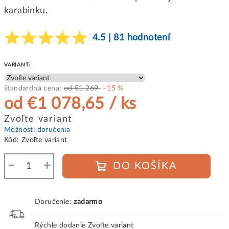
karabinku.
4.5 | 81 hodnotení
VARIANT:
štandardná cena:
od €1 269
–15 %
od
€1 078,65
/ ks
Jednotková
Zvoľte variant
cena:
Možnosti doručenia
Kód:
Zvoľte variant
−
+
DO KOŠÍKA
Doručenie:
zadarmo
Rýchle dodanie
Zvoľte variant