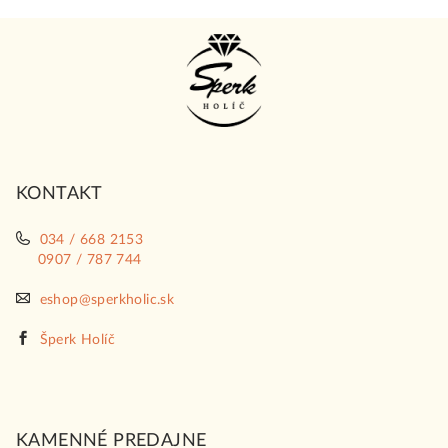
Z
á
p
ä
t
i
KONTAKT
e
034 / 668 2153
0907 / 787 744
eshop@sperkholic.sk
Šperk Holíč
KAMENNÉ PREDAJNE