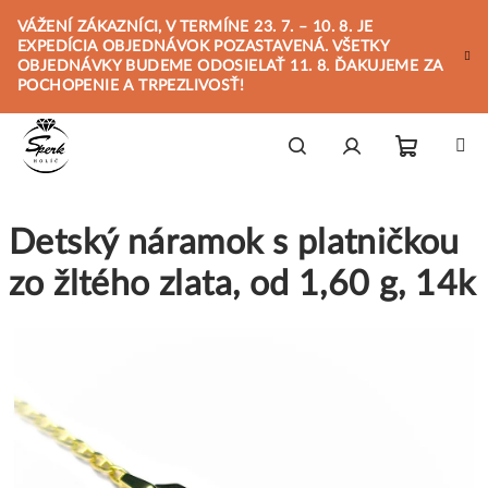
Prejsť
VÁŽENÍ ZÁKAZNÍCI, V TERMÍNE 23. 7. – 10. 8. JE
na
EXPEDÍCIA OBJEDNÁVOK POZASTAVENÁ. VŠETKY
obsah
OBJEDNÁVKY BUDEME ODOSIELAŤ 11. 8. ĎAKUJEME ZA
POCHOPENIE A TRPEZLIVOSŤ!
Nákupn
Hľadať
Prihlásenie
Detský náramok s platničkou
košík
zo žltého zlata, od 1,60 g, 14k