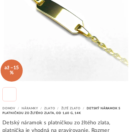
až –15
%
DOMOV
/
NÁRAMKY
/
ZLATO
/
ŽLTÉ ZLATO
/
DETSKÝ NÁRAMOK S
PLATNIČKOU ZO ŽLTÉHO ZLATA, OD 1,60 G, 14K
Detský náramok s platničkou zo žltého zlata,
platnička je vhodná na gravírovanie. Rozmer