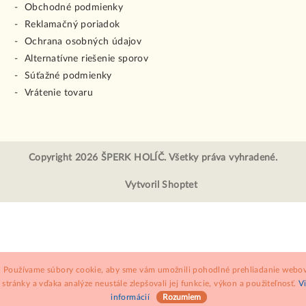
Obchodné podmienky
Reklamačný poriadok
Ochrana osobných údajov
Alternatívne riešenie sporov
Súťažné podmienky
Vrátenie tovaru
Copyright 2026
ŠPERK HOLÍČ
. Všetky práva vyhradené.
Vytvoril Shoptet
Používame súbory cookie, aby sme vám umožnili pohodlné prehliadanie webov
stránky a vďaka analýze neustále zlepšovali jej funkcie, výkon a použiteľnosť.
V
informácií
Rozumiem