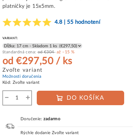
platničky je 15x5mm.
4.8 | 55 hodnotení
VARIANT:
štandardná cena:
od €304
až –15 %
od
€297,50
/ ks
Jednotková
Zvoľte variant
cena:
Možnosti doručenia
Kód:
Zvoľte variant
−
+
DO KOŠÍKA
Doručenie:
zadarmo
Rýchle dodanie
Zvoľte variant