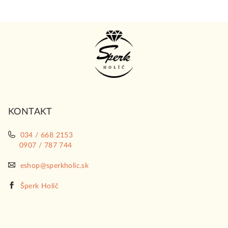
Z
á
p
ä
t
i
KONTAKT
e
034 / 668 2153
0907 / 787 744
eshop@sperkholic.sk
Šperk Holíč