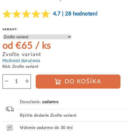
4.7 | 28 hodnotení
VARIANT:
od
€65
/ ks
Jednotková
Zvoľte variant
cena:
Možnosti doručenia
Kód:
Zvoľte variant
−
+
DO KOŠÍKA
Doručenie:
zadarmo
Rýchle dodanie
Zvoľte variant
Vrátenie zadarmo do 30 dní