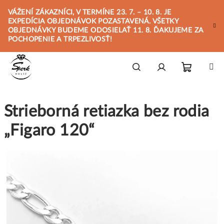
Prejsť
VÁŽENÍ ZÁKAZNÍCI, V TERMÍNE 23. 7. – 10. 8. JE
na
EXPEDÍCIA OBJEDNÁVOK POZASTAVENÁ. VŠETKY
obsah
OBJEDNÁVKY BUDEME ODOSIELAŤ 11. 8. ĎAKUJEME ZA
POCHOPENIE A TRPEZLIVOSŤ!
Nákupn
Hľadať
Prihlásenie
Strieborná retiazka bez rodia
košík
„Figaro 120“