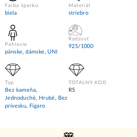
Farba šperku
Materiál
biela
striebro
Rýdzosť
Pohlavie
925/1000
pánske
,
dámske
,
UNI
Typ
TOTALNY KOD
Bez kameňa
,
R5
Jednoduché
,
Hrubé
,
Bez
prívesku
,
Figaro
Z