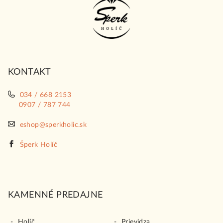
á
p
ä
t
i
KONTAKT
e
034 / 668 2153
0907 / 787 744
eshop@sperkholic.sk
Šperk Holíč
KAMENNÉ PREDAJNE
Holíč
Prievidza