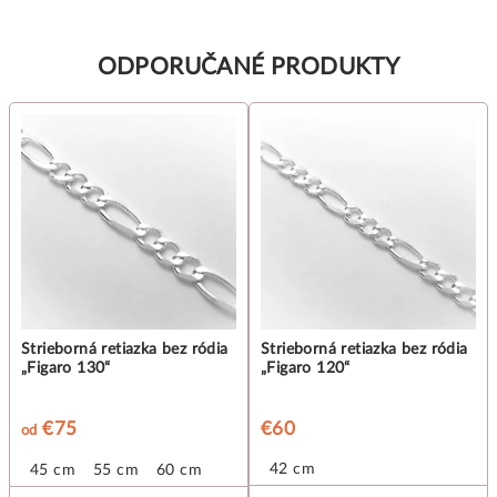
ODPORUČANÉ PRODUKTY
Strieborná retiazka bez ródia
Strieborná retiazka bez ródia
„Figaro 130“
„Figaro 120“
€75
€60
od
42 cm
 cm
45 cm
50 cm
55 cm
60 cm