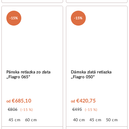
-15%
-15%
Pánska retiazka zo zlata
Dámska zlatá retiazka
,,Fiagro 065"
,,Fiagro 050"
€685,10
€420,75
od
od
€806
€495
(–15 %)
(–15 %)
45 cm
60 cm
40 cm
45 cm
50 cm
55