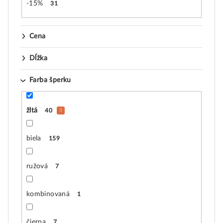
-15%
31
Cena
Dĺžka
Farba šperku
žltá
40
biela
159
ružová
7
kombinovaná
1
čierna
7