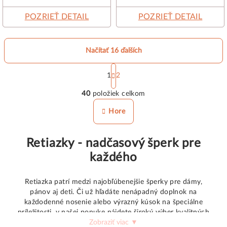
POZRIEŤ DETAIL
POZRIEŤ DETAIL
Načítať 16 ďalších
S
t
1
2
O
r
40
položiek celkom
á
v
n
l
Hore
k
á
o
d
v
Retiazky - nadčasový šperk pre
a
a
n
c
každého
i
i
e
e
Retiazka patrí medzi najobľúbenejšie šperky pre dámy,
p
pánov aj deti. Či už hľadáte nenápadný doplnok na
r
každodenné nosenie alebo výrazný kúsok na špeciálne
príležitosti, v našej ponuke nájdete široký výber kvalitných
v
retiazok zo zlata, striebra aj ocele.
Zobraziť viac ▼
k