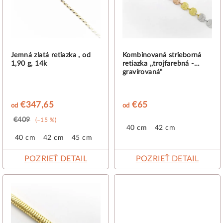
p
r
o
d
Jemná zlatá retiazka , od
Kombinovaná strieborná
1,90 g, 14k
retiazka ,,trojfarebná -
u
gravírovaná"
k
t
€347,65
€65
od
od
o
€409
(–15 %)
v
40 cm
42 cm
40 cm
42 cm
45 cm
POZRIEŤ DETAIL
POZRIEŤ DETAIL