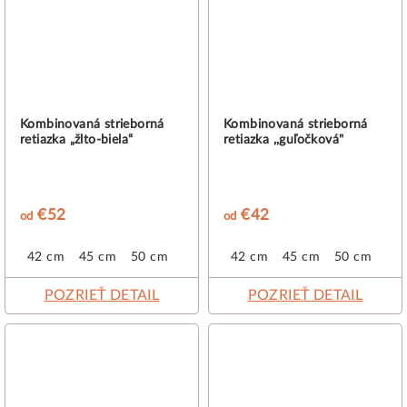
Kombinovaná strieborná
Kombinovaná strieborná
retiazka „žlto-biela“
retiazka ,,guľočková"
€52
€42
od
od
42 cm
45 cm
50 cm
42 cm
45 cm
50 cm
POZRIEŤ DETAIL
POZRIEŤ DETAIL