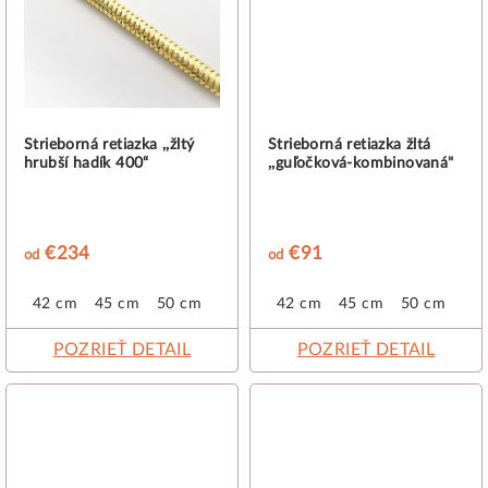
Strieborná retiazka ,,žltý
Strieborná retiazka žltá
hrubší hadík 400“
,,guľočková-kombinovaná"
€234
€91
od
od
42 cm
45 cm
50 cm
42 cm
45 cm
50 cm
POZRIEŤ DETAIL
POZRIEŤ DETAIL