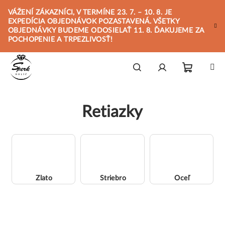
Prejsť
VÁŽENÍ ZÁKAZNÍCI, V TERMÍNE 23. 7. – 10. 8. JE
na
EXPEDÍCIA OBJEDNÁVOK POZASTAVENÁ. VŠETKY
obsah
OBJEDNÁVKY BUDEME ODOSIELAŤ 11. 8. ĎAKUJEME ZA
POCHOPENIE A TRPEZLIVOSŤ!
Nákupn
Hľadať
Prihlásenie
Retiazky
košík
Zlato
Striebro
Oceľ
R