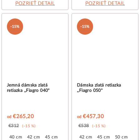
POZRIEŤ DETAIL
POZRIEŤ DETAIL
-15%
-15%
Jemná dámska zlatá
Dámska zlatá retiazka
retiazka ,,Fiagro 040"
,,Fiagro 050"
€265,20
€457,30
od
od
€312
€538
(–15 %)
(–15 %)
40 cm
42 cm
45 cm
50 cm
42 cm
45 cm
50 cm
55