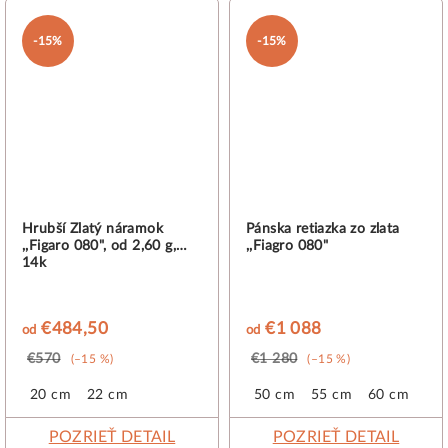
-15%
-15%
Hrubší Zlatý náramok
Pánska retiazka zo zlata
,,Figaro 080", od 2,60 g,
,,Fiagro 080"
14k
€484,50
€1 088
od
od
€570
€1 280
(–15 %)
(–15 %)
20 cm
22 cm
50 cm
55 cm
60 cm
POZRIEŤ DETAIL
POZRIEŤ DETAIL