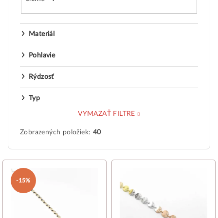
Materiál
Pohlavie
Rýdzosť
Typ
VYMAZAŤ FILTRE
Zobrazených položiek:
40
V
ý
-15%
p
i
s