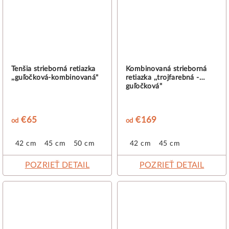
Tenšia strieborná retiazka
Kombinovaná strieborná
,,guľočková-kombinovaná"
retiazka ,,trojfarebná -
guľočková"
€65
€169
od
od
42 cm
45 cm
50 cm
42 cm
45 cm
POZRIEŤ DETAIL
POZRIEŤ DETAIL