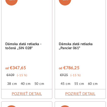
Dámska zlatá retiazka -
Dámska zlatá retiazka
točená ,,SIN 028"
,,Pancier 061"
€347,65
€786,25
od
od
€409
€925
(–15 %)
(–15 %)
38 cm
40 cm
50 cm
45 cm
55 cm
60 cm
POZRIEŤ DETAIL
POZRIEŤ DETAIL