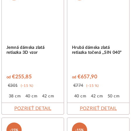
Jemná dámska zlatá
Hrubá dámska zlatá
retiazka 3D vzor
retiazka točená ,,SIN 040"
€255,85
€657,90
od
od
€301
€774
(–15 %)
(–15 %)
38 cm
40 cm
42 cm
50 cm
40 cm
55 cm
42 cm
50 cm
POZRIEŤ DETAIL
POZRIEŤ DETAIL
-15%
-15%