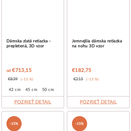
Dámska zlatá retiazka -
Jemnejšia dámska retiazka
prepletená, 3D vzor
na nohu 3D vzor
€713,15
€182,75
od
€839
€215
(–15 %)
(–15 %)
42 cm
45 cm
50 cm
55 cm
POZRIEŤ DETAIL
POZRIEŤ DETAIL
-15%
-15%