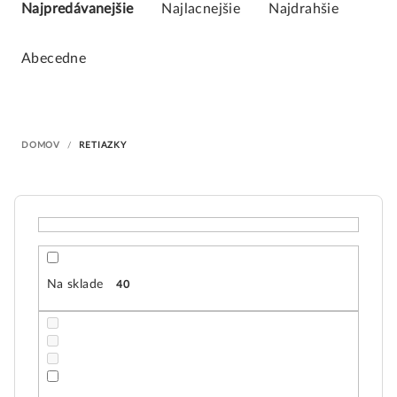
a
Najpredávanejšie
Najlacnejšie
Najdrahšie
d
e
Abecedne
n
i
e
DOMOV
/
RETIAZKY
p
r
o
d
u
k
Na sklade
40
t
o
v