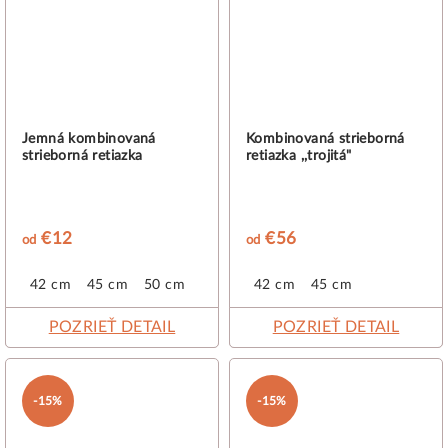
Jemná kombinovaná
Kombinovaná strieborná
strieborná retiazka
retiazka ,,trojitá"
€12
€56
od
od
42 cm
45 cm
50 cm
42 cm
45 cm
POZRIEŤ DETAIL
POZRIEŤ DETAIL
-15%
-15%