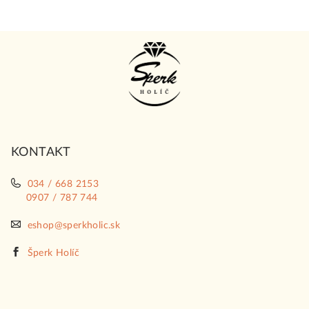
Z
á
p
ä
t
i
KONTAKT
e
034 / 668 2153
0907 / 787 744
eshop@sperkholic.sk
Šperk Holíč