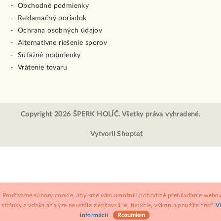
Obchodné podmienky
Reklamačný poriadok
Ochrana osobných údajov
Alternatívne riešenie sporov
Súťažné podmienky
Vrátenie tovaru
Copyright 2026
ŠPERK HOLÍČ
. Všetky práva vyhradené.
Vytvoril Shoptet
Používame súbory cookie, aby sme vám umožnili pohodlné prehliadanie webov
stránky a vďaka analýze neustále zlepšovali jej funkcie, výkon a použiteľnosť.
V
informácií
Rozumiem