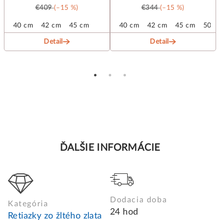
€409
(–15 %)
€344
(–15 %)
 cm
40 cm
55 cm
42 cm
45 cm
40 cm
42 cm
45 cm
50 c
Detail
Detail
ĎALŠIE INFORMÁCIE
Dodacia doba
Kategória
24 hod
Retiazky zo žltého zlata