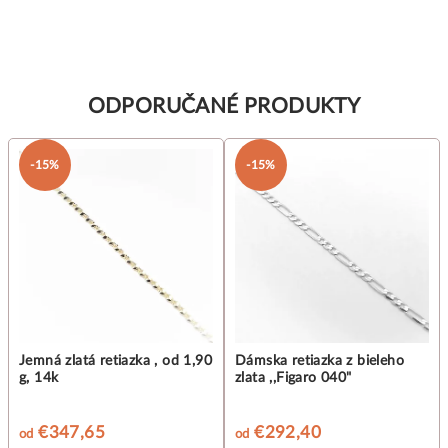
ODPORUČANÉ PRODUKTY
-15%
-15%
Jemná zlatá retiazka , od 1,90
Dámska retiazka z bieleho
g, 14k
zlata ,,Figaro 040"
€347,65
€292,40
od
od