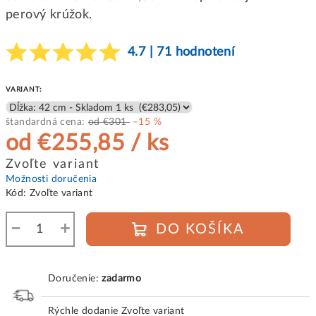
perový krúžok.
4.7 | 71 hodnotení
VARIANT:
štandardná cena:
od €301
–15 %
od
€255,85
/ ks
Jednotková
Zvoľte variant
cena:
Možnosti doručenia
Kód:
Zvoľte variant
−
+
DO KOŠÍKA
Doručenie:
zadarmo
Rýchle dodanie
Zvoľte variant