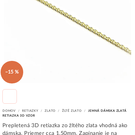
–15 %
DOMOV
/
RETIAZKY
/
ZLATO
/
ŽLTÉ ZLATO
/
JEMNÁ DÁMSKA ZLATÁ
RETIAZKA 3D VZOR
Prepletená 3D retiazka zo žltého zlata vhodná ako
dámska. Priemer cca 1,50mm. Zapínanie je na