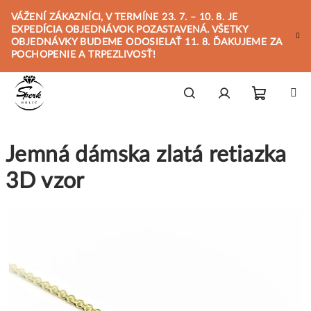
Prejsť
VÁŽENÍ ZÁKAZNÍCI, V TERMÍNE 23. 7. – 10. 8. JE
na
EXPEDÍCIA OBJEDNÁVOK POZASTAVENÁ. VŠETKY
obsah
OBJEDNÁVKY BUDEME ODOSIELAŤ 11. 8. ĎAKUJEME ZA
POCHOPENIE A TRPEZLIVOSŤ!
Nákupn
Hľadať
Prihlásenie
Jemná dámska zlatá retiazka
košík
3D vzor