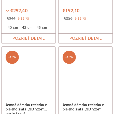
€292,40
€192,10
od
€344
€226
(–15 %)
(–15 %)
40 cm
42 cm
45 cm
50 cm
55 cm
POZRIEŤ DETAIL
POZRIEŤ DETAIL
-15%
-15%
Jemná dámska retiazka z
Jemná dámska retiazka z
bieleho zlata ,,3D vzor".
bieleho zlata ,,3D vzor"
husto tkaná