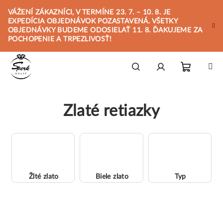
Prejsť
VÁŽENÍ ZÁKAZNÍCI, V TERMÍNE 23. 7. – 10. 8. JE
na
EXPEDÍCIA OBJEDNÁVOK POZASTAVENÁ. VŠETKY
obsah
OBJEDNÁVKY BUDEME ODOSIELAŤ 11. 8. ĎAKUJEME ZA
POCHOPENIE A TRPEZLIVOSŤ!
Nákupn
Hľadať
Prihlásenie
Zlaté retiazky
košík
Žlté zlato
Biele zlato
Typ
R