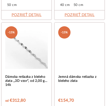
50 cm
40 cm
50 cm
POZRIEŤ DETAIL
POZRIEŤ DETAIL
-15%
-15%
Dámska retiazka z bieleho
Jemná dámska retiazka z
zlata ,,3D vzor", od 2,00 g,
bieleho zlata
14k
€312,80
€154,70
od