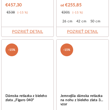
€457,30
€255,85
od
€538
€301
(–15 %)
(–15 %)
26 cm
42 cm
50 cm
POZRIEŤ DETAIL
POZRIEŤ DETAIL
-15%
-15%
Dámska retiazka z bieleho
Jemnejšia dámska retiazka
zlata ,,Figaro 040"
na nohu z bieleho zlata 3D
vzor