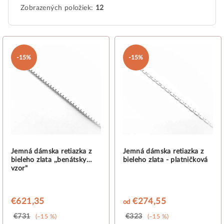
Zobrazených položiek:
12
V
ý
-15%
-15%
p
i
s
p
r
o
d
Jemná dámska retiazka z
Jemná dámska retiazka z
bieleho zlata ,,benátsky
bieleho zlata - platničková
u
vzor"
k
t
€621,35
€274,55
od
o
€731
€323
(–15 %)
(–15 %)
v