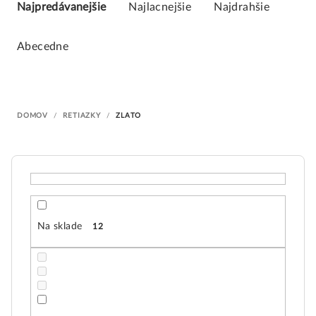
a
Najpredávanejšie
Najlacnejšie
Najdrahšie
d
e
Abecedne
n
i
e
DOMOV
/
RETIAZKY
/
ZLATO
p
r
o
d
u
k
Na sklade
12
t
o
v