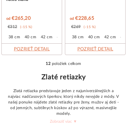
€265,20
€228,65
od
od
€312
€269
(–15 %)
(–15 %)
38 cm
40 cm
42 cm
45 cm
38 cm
40 cm
42 cm
45
POZRIEŤ DETAIL
POZRIEŤ DETAIL
12
položiek celkom
O
v
Zlaté retiazky
l
á
Zlatá retiazka predstavuje jeden z najuniverzálnejších a
d
najviac nadčasových šperkov, ktorý nikdy nevyjde z módy. V
a
našej ponuke nájdete zlaté retiazky pre ženy, mužov aj deti -
c
od jemných, subtílnych kúskov až po výrazné, masívnejšie
i
modely.
e
Zobraziť viac ▼
p