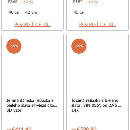
€368
€182
(–15 %)
(–15 %)
40 cm
42 cm
45 cm
POZRIEŤ DETAIL
POZRIEŤ DETAIL
-15%
-15%
Jemná dámska retiazka z
Točená retiazka z bieleho
bieleho zlata s hviezdičkami
zlata ,,SIN 035", od 2,95 g,
3D vzor
14k
€411,40
€538,90
od
od