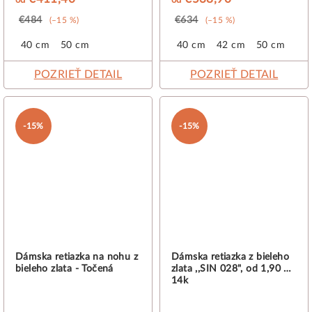
€484
€634
(–15 %)
(–15 %)
40 cm
50 cm
40 cm
42 cm
50 cm
POZRIEŤ DETAIL
POZRIEŤ DETAIL
-15%
-15%
Dámska retiazka na nohu z
Dámska retiazka z bieleho
bieleho zlata - Točená
zlata ,,SIN 028", od 1,90 g,
14k