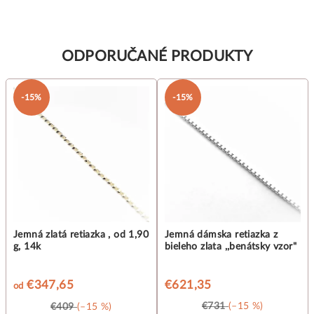
ODPORUČANÉ PRODUKTY
-15%
-15%
Jemná zlatá retiazka , od 1,90
Jemná dámska retiazka z
g, 14k
bieleho zlata ,,benátsky vzor"
€347,65
€621,35
od
€731
(–15 %)
€409
(–15 %)