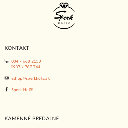
Z
á
p
ä
t
i
KONTAKT
e
034 / 668 2153
0907 / 787 744
eshop@sperkholic.sk
Šperk Holíč
KAMENNÉ PREDAJNE