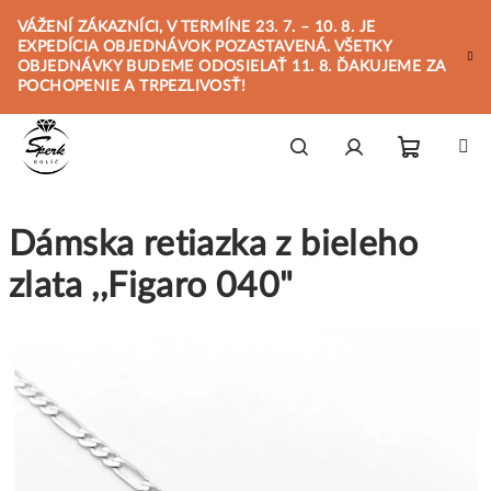
Prejsť
VÁŽENÍ ZÁKAZNÍCI, V TERMÍNE 23. 7. – 10. 8. JE
na
EXPEDÍCIA OBJEDNÁVOK POZASTAVENÁ. VŠETKY
obsah
OBJEDNÁVKY BUDEME ODOSIELAŤ 11. 8. ĎAKUJEME ZA
POCHOPENIE A TRPEZLIVOSŤ!
Nákupn
Hľadať
Prihlásenie
Dámska retiazka z bieleho
košík
zlata ,,Figaro 040"