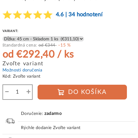
4.6 | 34 hodnotení
VARIANT:
štandardná cena:
od €344
–15 %
od
€292,40
/ ks
Jednotková
Zvoľte variant
cena:
Možnosti doručenia
Kód:
Zvoľte variant
−
+
DO KOŠÍKA
Doručenie:
zadarmo
Rýchle dodanie
Zvoľte variant