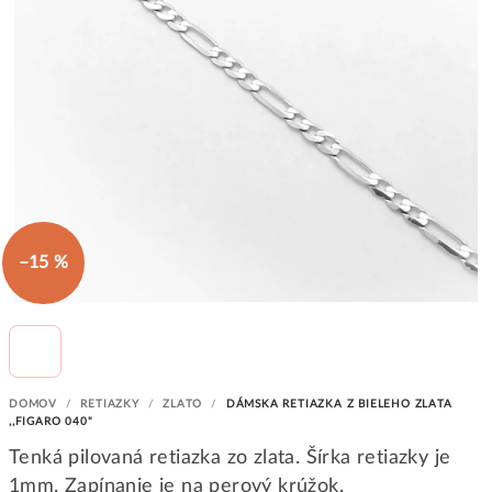
–15 %
DOMOV
/
RETIAZKY
/
ZLATO
/
DÁMSKA RETIAZKA Z BIELEHO ZLATA
,,FIGARO 040"
Tenká pilovaná retiazka zo zlata. Šírka retiazky je
1mm. Zapínanie je na perový krúžok.