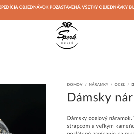
 JE EXPEDÍCIA OBJEDNÁVOK POZASTAVENÁ. VŠETKY OBJEDNÁVKY 
DOMOV
/
NÁRAMKY
/
OCEĽ
/
Dámsky ná
Dámsky oceľový náramok. Te
strapcom a veľkým kameň