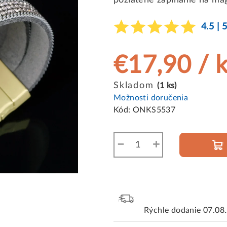
pozlátené zapínanie na ma
4.5 | 
€17,90
/ 
Jednotková
Skladom
(1 ks)
cena:
Možnosti doručenia
Kód:
ONKS5537
−
+
Rýchle dodanie
07.08