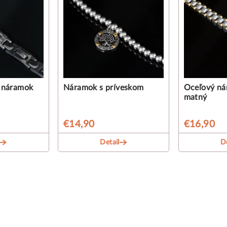
ý náramok
Náramok s príveskom
Oceľový ná
matný
€14,90
€16,90
Detail
De