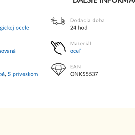
ĎALŠIE INFORMÁ
Dodacia doba
gickej ocele
24 hod
Materiál
novaná
oceľ
EAN
bé
,
S príveskom
ONKS5537