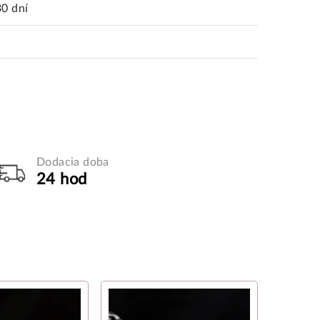
30 dní
Dodacia doba
24 hod