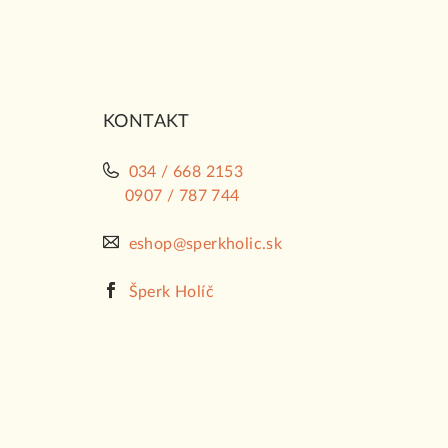
p
ä
t
i
KONTAKT
e
034 / 668 2153
0907 / 787 744
eshop@sperkholic.sk
Šperk Holíč