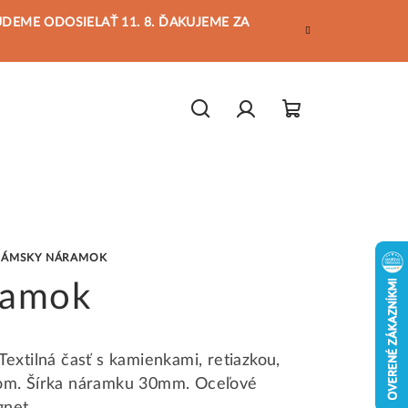
BUDEME ODOSIELAŤ 11. 8. ĎAKUJEME ZA
Hľadať
Prihlásenie
Nákupný
košík
DÁMSKY NÁRAMOK
ramok
xtilná časť s kamienkami, retiazkou,
om. Šírka náramku 30mm. Oceľové