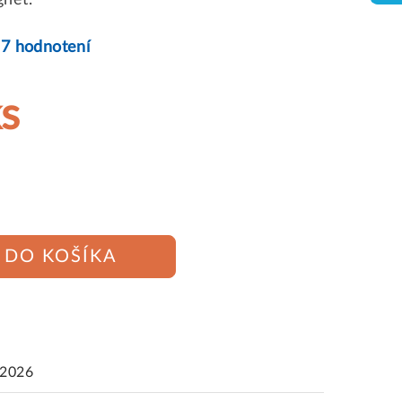
gnet.
57 hodnotení
ks
DO KOŠÍKA
.2026