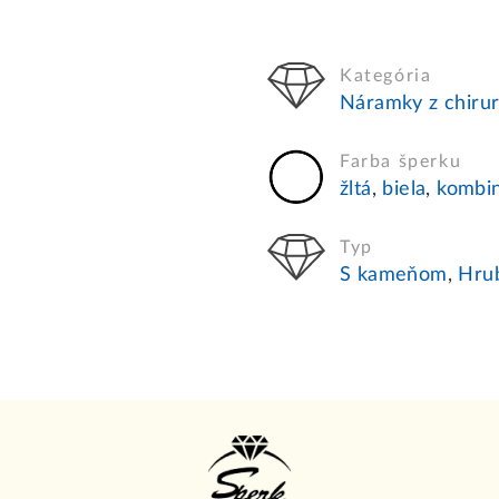
Kategória
Náramky z chirur
Farba šperku
žltá
,
biela
,
kombi
Typ
S kameňom
,
Hru