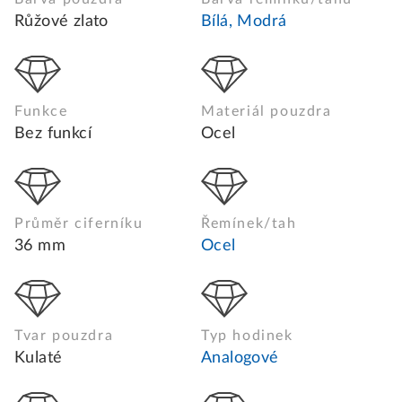
Růžové zlato
Bílá, Modrá
Funkce
Materiál pouzdra
Bez funkcí
Ocel
Průměr ciferníku
Řemínek/tah
36 mm
Ocel
Tvar pouzdra
Typ hodinek
Kulaté
Analogové