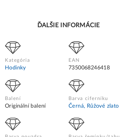
ĎALŠIE INFORMÁCIE
Kategória
EAN
Hodinky
7350068246418
Balení
Barva ciferníku
Originální balení
Černá, Růžové zlato
Barva pouzdra
Barva řemínku/tahu