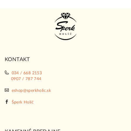
Z
á
p
ä
t
i
KONTAKT
e
034 / 668 2153
0907 / 787 744
eshop@sperkholic.sk
Šperk Holíč