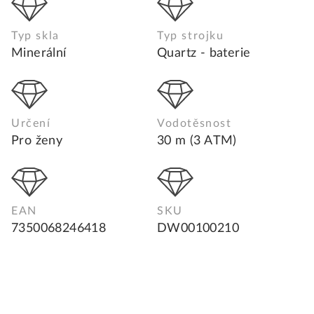
Typ skla
Typ strojku
Minerální
Quartz - baterie
Určení
Vodotěsnost
Pro ženy
30 m (3 ATM)
EAN
SKU
7350068246418
DW00100210