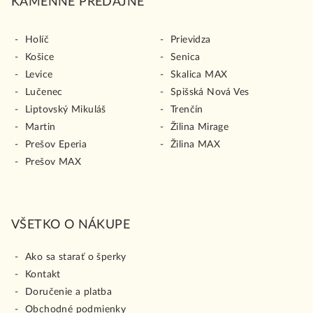
KAMENNÉ PREDAJNE
Holíč
Prievidza
Košice
Senica
Levice
Skalica MAX
Lučenec
Spišská Nová Ves
Liptovský Mikuláš
Trenčín
Martin
Žilina Mirage
Prešov Eperia
Žilina MAX
Prešov MAX
VŠETKO O NÁKUPE
Ako sa starať o šperky
Kontakt
Doručenie a platba
Obchodné podmienky