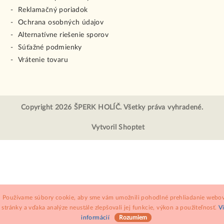
Reklamačný poriadok
Ochrana osobných údajov
Alternatívne riešenie sporov
Súťažné podmienky
Vrátenie tovaru
Copyright 2026
ŠPERK HOLÍČ
. Všetky práva vyhradené.
Vytvoril Shoptet
Používame súbory cookie, aby sme vám umožnili pohodlné prehliadanie webov
stránky a vďaka analýze neustále zlepšovali jej funkcie, výkon a použiteľnosť.
V
informácií
Rozumiem