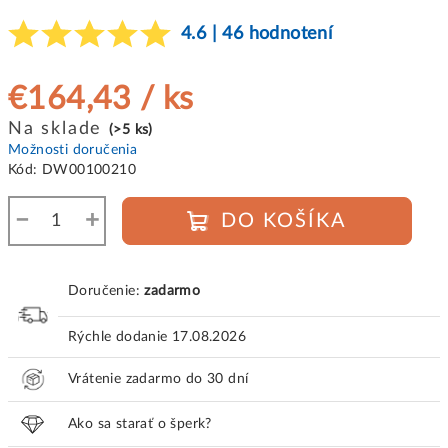
4.6 | 46 hodnotení
€164,43
/ ks
Jednotková
Na sklade
(>5 ks)
cena:
Možnosti doručenia
Kód:
DW00100210
−
+
DO KOŠÍKA
Doručenie:
zadarmo
Rýchle dodanie
17.08.2026
Vrátenie zadarmo do 30 dní
Ako sa starať o šperk?