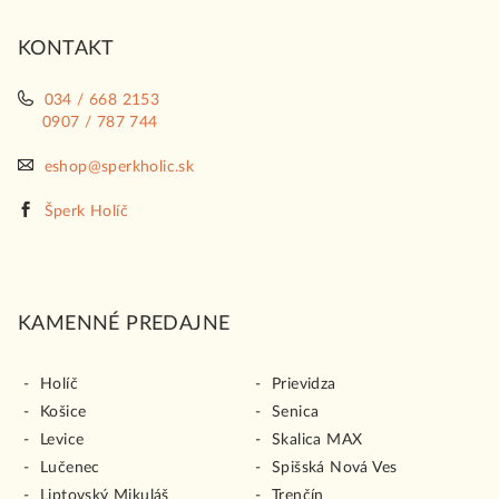
i
KONTAKT
e
034 / 668 2153
0907 / 787 744
eshop@sperkholic.sk
Šperk Holíč
KAMENNÉ PREDAJNE
Holíč
Prievidza
Košice
Senica
Levice
Skalica MAX
Lučenec
Spišská Nová Ves
Liptovský Mikuláš
Trenčín