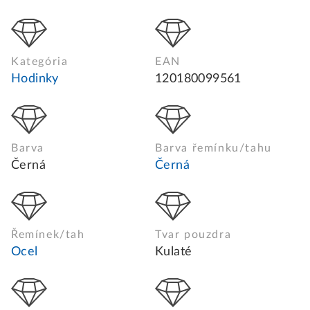
Kategória
EAN
Hodinky
120180099561
Barva
Barva řemínku/tahu
Černá
Černá
Řemínek/tah
Tvar pouzdra
Ocel
Kulaté