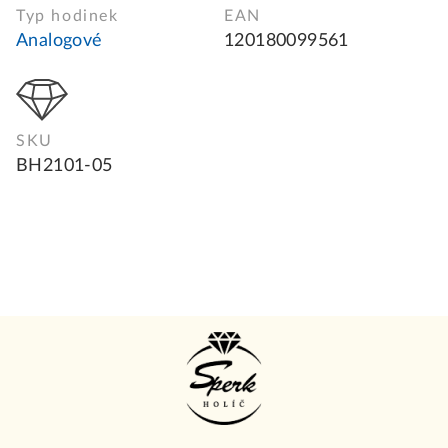
Typ hodinek
EAN
Analogové
120180099561
SKU
BH2101-05
Z
á
p
ä
t