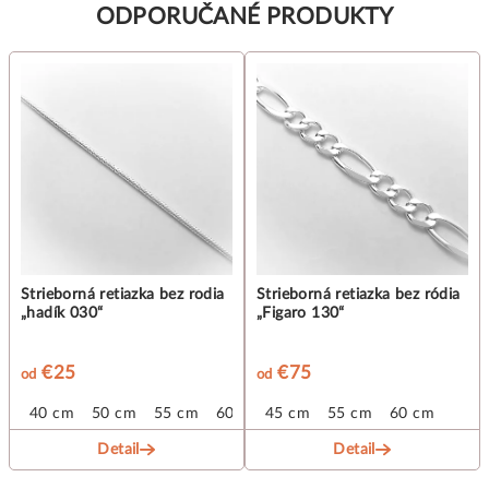
ODPORUČANÉ PRODUKTY
Strieborná retiazka bez rodia
Strieborná retiazka bez ródia
„hadík 030“
„Figaro 130“
€25
€75
od
od
40 cm
50 cm
55 cm
60 cm
45 cm
55 cm
60 cm
Detail
Detail