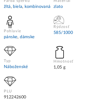
Farba šperku
Materiál
žltá
,
biela
,
kombinovaná
zlato
Rýdzosť
Pohlavie
585/1000
pánske
,
dámske
Typ
Hmotnosť
Náboženské
1,05 g
PLU
912242600