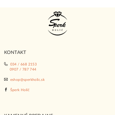
Z
á
p
ä
t
i
KONTAKT
e
034 / 668 2153
0907 / 787 744
eshop@sperkholic.sk
Šperk Holíč