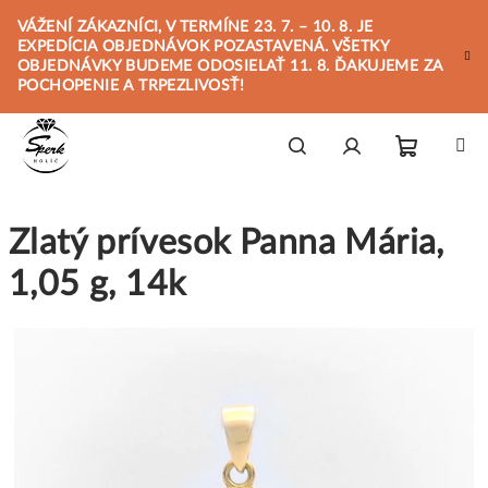
Prejsť
VÁŽENÍ ZÁKAZNÍCI, V TERMÍNE 23. 7. – 10. 8. JE
na
EXPEDÍCIA OBJEDNÁVOK POZASTAVENÁ. VŠETKY
obsah
OBJEDNÁVKY BUDEME ODOSIELAŤ 11. 8. ĎAKUJEME ZA
POCHOPENIE A TRPEZLIVOSŤ!
Nákupn
Hľadať
Prihlásenie
Zlatý prívesok Panna Mária,
košík
1,05 g, 14k