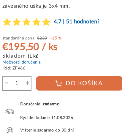
závesného uška je 3x4 mm.
4.7 | 51 hodnotení
štandardná cena:
€230
–15 %
€195,50
/ ks
Jednotková
Skladom
(1 ks)
cena:
Možnosti doručenia
Kód:
ZPV66
−
+
DO KOŠÍKA
Doručenie:
zadarmo
Rýchle dodanie
11.08.2026
Vrátenie zadarmo do 30 dní