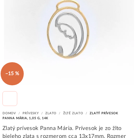
–15 %
DOMOV
/
PRÍVESKY
/
ZLATO
/
ŽLTÉ ZLATO
/
ZLATÝ PRÍVESOK
PANNA MÁRIA, 1,05 G, 14K
Zlatý prívesok Panna Mária. Prívesok je zo žlto
bieleho zlata s rozmerom cca 13x17mm. Rozmer