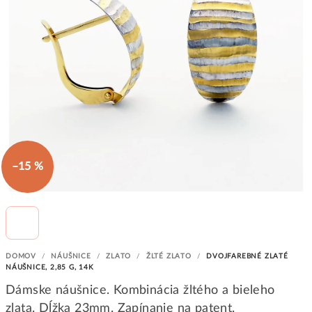
–15 %
DOMOV
/
NÁUŠNICE
/
ZLATO
/
ŽLTÉ ZLATO
/
DVOJFAREBNÉ ZLATÉ
NÁUŠNICE, 2,85 G, 14K
Dámske náušnice. Kombinácia žltého a bieleho
zlata. Dĺžka 23mm. Zapínanie na patent.