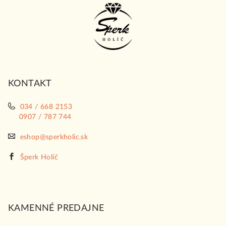
Z
á
p
ä
t
i
KONTAKT
e
034 / 668 2153
0907 / 787 744
eshop@sperkholic.sk
Šperk Holíč
KAMENNÉ PREDAJNE