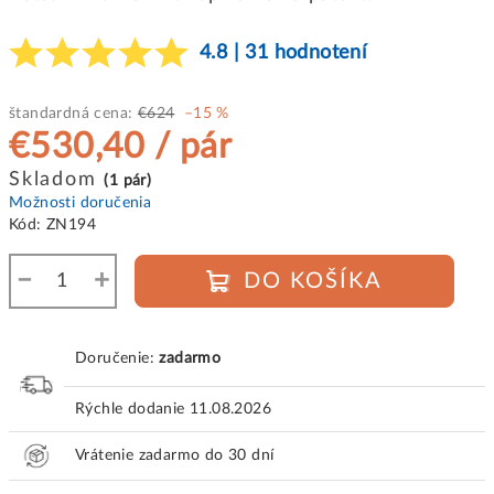
4.8 | 31 hodnotení
štandardná cena:
€624
–15 %
€530,40
/ pár
Jednotková
Skladom
(1 pár)
cena:
Možnosti doručenia
Kód:
ZN194
−
+
DO KOŠÍKA
Doručenie:
zadarmo
Rýchle dodanie
11.08.2026
Vrátenie zadarmo do 30 dní