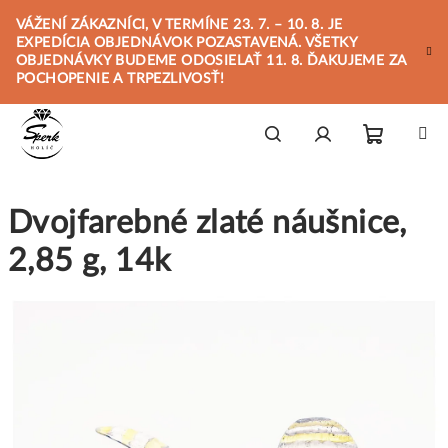
Prejsť
VÁŽENÍ ZÁKAZNÍCI, V TERMÍNE 23. 7. – 10. 8. JE
na
EXPEDÍCIA OBJEDNÁVOK POZASTAVENÁ. VŠETKY
obsah
OBJEDNÁVKY BUDEME ODOSIELAŤ 11. 8. ĎAKUJEME ZA
POCHOPENIE A TRPEZLIVOSŤ!
Nákupn
Hľadať
Prihlásenie
Dvojfarebné zlaté náušnice,
košík
2,85 g, 14k