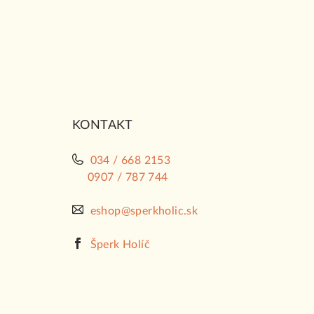
á
p
ä
t
i
KONTAKT
e
034 / 668 2153
0907 / 787 744
eshop@sperkholic.sk
Šperk Holíč