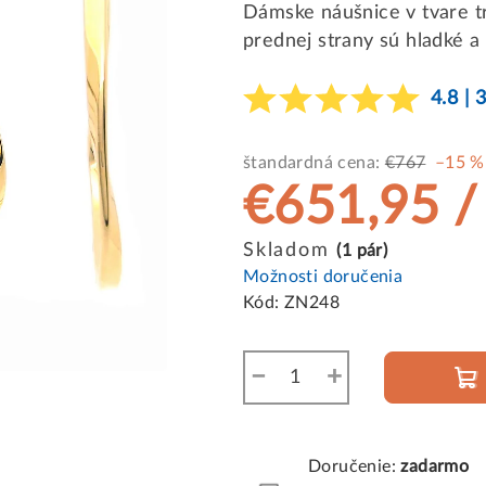
Dámske náušnice v tvare 
prednej strany sú hladké 
4.8 | 
štandardná cena:
€767
–15 %
€651,95
/
Jednotková
Skladom
(1 pár)
cena:
Možnosti doručenia
Kód:
ZN248
−
+
Doručenie:
zadarmo