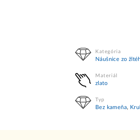
Kategória
Náušnice zo žltéh
Materiál
zlato
Typ
Bez kameňa
,
Kru