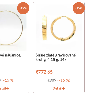
-15%
-15%
vé náušnice,
Širšie zlaté gravírované
kruhy, 4,15 g, 14k
€772,65
0
(–15 %)
€909
(–15 %)
tail
Detail