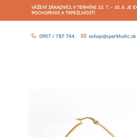
Prejsť
VÁŽENÍ ZÁKAZNÍCI, V TERMÍNE 23. 7. – 10. 8.
na
POCHOPENIE A TRPEZLIVOSŤ!
obsah
0907 / 787 744
eshop@sperkholic.sk