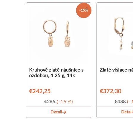
-15%
Kruhové zlaté náušnice s
Zlaté visiace n
ozdobou, 1,25 g, 14k
€242,25
€372,30
€285
(–15 %)
€438
(–
Detail
Detail