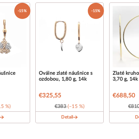
-15%
-15%
áušnice
Oválne zlaté náušnice s
Zlaté kruho
ozdobou, 1,80 g, 14k
3,70 g, 14k
€325,55
€688,50
15 %)
€383
(–15 %)
€81
Detail
De