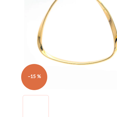
–15 %