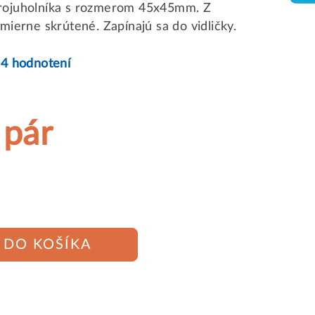
trojuholníka s rozmerom 45x45mm. Z
a mierne skrútené.
Zapínajú sa do vidličky.
34 hodnotení
 pár
DO KOŠÍKA