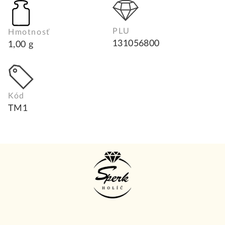
PLU
Hmotnosť
131056800
1,00 g
Kód
TM1
Z
á
p
ä
t
i