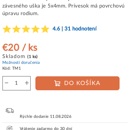
závesného uška je 5x4mm. Prívesok má povrchovú
úpravu rodium.
4.6 | 31 hodnotení
€20
/ ks
Jednotková
Skladom
(1 ks)
cena:
Možnosti doručenia
Kód:
TM1
−
+
DO KOŠÍKA
Rýchle dodanie
11.08.2026
Vrátenie zadarmo do 30 dní