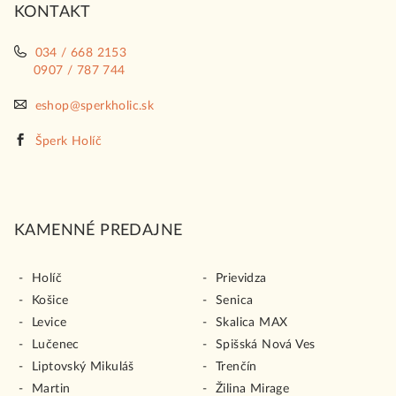
KONTAKT
e
034 / 668 2153
0907 / 787 744
eshop@sperkholic.sk
Šperk Holíč
KAMENNÉ PREDAJNE
Holíč
Prievidza
Košice
Senica
Levice
Skalica MAX
Lučenec
Spišská Nová Ves
Liptovský Mikuláš
Trenčín
Martin
Žilina Mirage