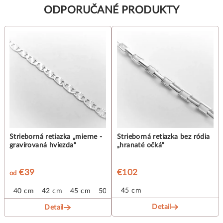
ODPORUČANÉ PRODUKTY
Strieborná retiazka „mierne -
Strieborná retiazka bez ródia
gravírovaná hviezda“
„hranaté očká“
€39
€102
od
45 cm
40 cm
42 cm
45 cm
50 cm
Detail
Detail