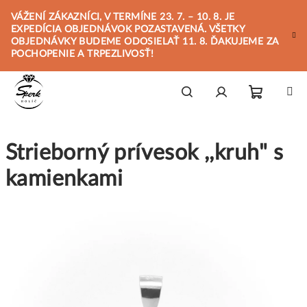
Prejsť
VÁŽENÍ ZÁKAZNÍCI, V TERMÍNE 23. 7. – 10. 8. JE
na
EXPEDÍCIA OBJEDNÁVOK POZASTAVENÁ. VŠETKY
obsah
OBJEDNÁVKY BUDEME ODOSIELAŤ 11. 8. ĎAKUJEME ZA
POCHOPENIE A TRPEZLIVOSŤ!
Nákupn
Hľadať
Prihlásenie
Strieborný prívesok ,,kruh" s
košík
kamienkami