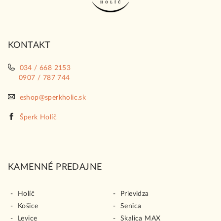
ä
t
i
KONTAKT
e
034 / 668 2153
0907 / 787 744
eshop@sperkholic.sk
Šperk Holíč
KAMENNÉ PREDAJNE
Holíč
Prievidza
Košice
Senica
Levice
Skalica MAX