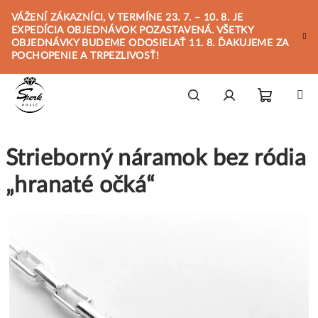
Prejsť
VÁŽENÍ ZÁKAZNÍCI, V TERMÍNE 23. 7. – 10. 8. JE
na
EXPEDÍCIA OBJEDNÁVOK POZASTAVENÁ. VŠETKY
obsah
OBJEDNÁVKY BUDEME ODOSIELAŤ 11. 8. ĎAKUJEME ZA
POCHOPENIE A TRPEZLIVOSŤ!
Nákupn
Hľadať
Prihlásenie
Strieborný náramok bez ródia
košík
„hranaté očká“