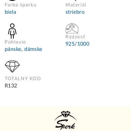
Farba šperku
Materiál
biela
striebro
Rýdzosť
Pohlavie
925/1000
pánske
,
dámske
TOTALNY KOD
R132
Z
á
p