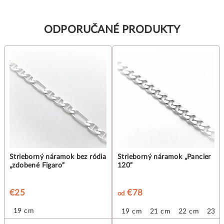
ODPORUČANÉ PRODUKTY
Strieborný náramok bez ródia
Strieborný náramok „Pancier
„zdobené Figaro“
120“
€25
€78
od
19 cm
19 cm
21 cm
22 cm
23 c