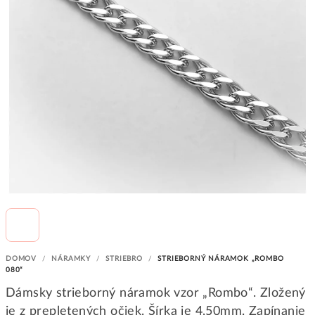
DOMOV
/
NÁRAMKY
/
STRIEBRO
/
STRIEBORNÝ NÁRAMOK „ROMBO
080“
Dámsky strieborný náramok vzor „Rombo“. Zložený
je z prepletených očiek. Šírka je 4,50mm. Zapínanie