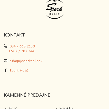
á
p
ä
t
i
KONTAKT
e
034 / 668 2153
0907 / 787 744
eshop@sperkholic.sk
Šperk Holíč
KAMENNÉ PREDAJNE
Holíč
Prievidza