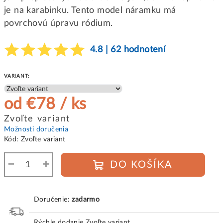
je na karabinku. Tento model náramku má
povrchovú úpravu ródium.
4.8 | 62 hodnotení
VARIANT:
od
€78
/ ks
Jednotková
Zvoľte variant
cena:
Možnosti doručenia
Kód:
Zvoľte variant
−
+
DO KOŠÍKA
Doručenie:
zadarmo
Rýchle dodanie
Zvoľte variant