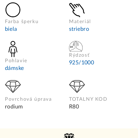
Farba šperku
Materiál
biela
striebro
Rýdzosť
Pohlavie
925/1000
dámske
Povrchová úprava
TOTALNY KOD
rodium
R80
Z