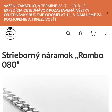
Prejsť
VÁŽENÍ ZÁKAZNÍCI, V TERMÍNE 23. 7. – 10. 8. JE
na
EXPEDÍCIA OBJEDNÁVOK POZASTAVENÁ. VŠETKY
obsah
OBJEDNÁVKY BUDEME ODOSIELAŤ 11. 8. ĎAKUJEME ZA
POCHOPENIE A TRPEZLIVOSŤ!
Nákupn
Hľadať
Prihlásenie
Strieborný náramok „Rombo
košík
080“