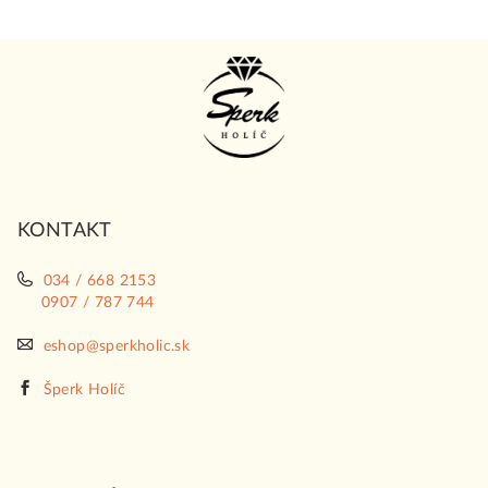
Z
á
p
ä
t
i
KONTAKT
e
034 / 668 2153
0907 / 787 744
eshop@sperkholic.sk
Šperk Holíč