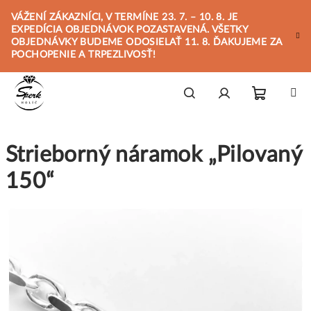
Prejsť
VÁŽENÍ ZÁKAZNÍCI, V TERMÍNE 23. 7. – 10. 8. JE
na
EXPEDÍCIA OBJEDNÁVOK POZASTAVENÁ. VŠETKY
obsah
OBJEDNÁVKY BUDEME ODOSIELAŤ 11. 8. ĎAKUJEME ZA
POCHOPENIE A TRPEZLIVOSŤ!
Nákupn
Hľadať
Prihlásenie
Strieborný náramok „Pilovaný
košík
150“