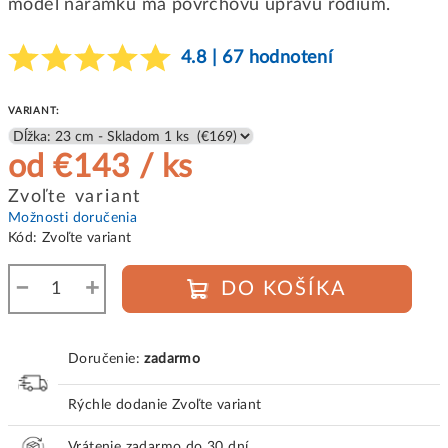
model náramku má povrchovú úpravu ródium.
4.8 | 67 hodnotení
VARIANT:
od
€143
/ ks
Jednotková
Zvoľte variant
cena:
Možnosti doručenia
Kód:
Zvoľte variant
−
+
DO KOŠÍKA
Doručenie:
zadarmo
Rýchle dodanie
Zvoľte variant
Vrátenie zadarmo do 30 dní