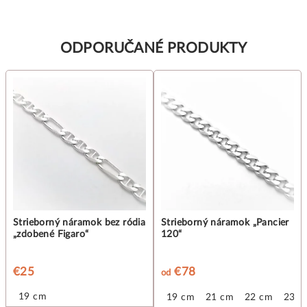
ODPORUČANÉ PRODUKTY
Strieborný náramok bez ródia
Strieborný náramok „Pancier
„zdobené Figaro“
120“
€25
€78
od
19 cm
19 cm
21 cm
22 cm
23 c