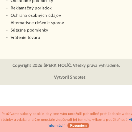
Obchodné podmienky
Reklamačný poriadok
Ochrana osobných údajov
Alternatívne riešenie sporov
Súťažné podmienky
Vrátenie tovaru
Copyright 2026
ŠPERK HOLÍČ
. Všetky práva vyhradené.
Vytvoril Shoptet
Používame súbory cookie, aby sme vám umožnili pohodlné prehliadanie webov
stránky a vďaka analýze neustále zlepšovali jej funkcie, výkon a použiteľnosť.
V
informácií
Rozumiem