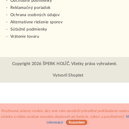
Obchodné podmienky
Reklamačný poriadok
Ochrana osobných údajov
Alternatívne riešenie sporov
Súťažné podmienky
Vrátenie tovaru
Copyright 2026
ŠPERK HOLÍČ
. Všetky práva vyhradené.
Vytvoril Shoptet
Používame súbory cookie, aby sme vám umožnili pohodlné prehliadanie webov
stránky a vďaka analýze neustále zlepšovali jej funkcie, výkon a použiteľnosť.
V
informácií
Rozumiem