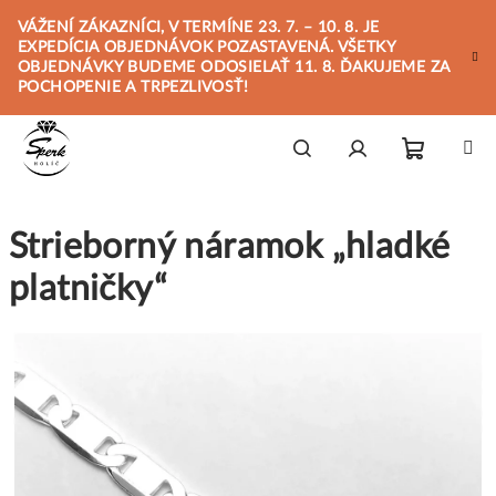
Prejsť
VÁŽENÍ ZÁKAZNÍCI, V TERMÍNE 23. 7. – 10. 8. JE
na
EXPEDÍCIA OBJEDNÁVOK POZASTAVENÁ. VŠETKY
obsah
OBJEDNÁVKY BUDEME ODOSIELAŤ 11. 8. ĎAKUJEME ZA
POCHOPENIE A TRPEZLIVOSŤ!
Nákupn
Hľadať
Prihlásenie
Strieborný náramok „hladké
košík
platničky“