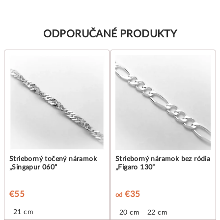
ODPORUČANÉ PRODUKTY
Strieborný točený náramok
Strieborný náramok bez ródia
„Singapur 060“
„Figaro 130“
€55
€35
od
21 cm
20 cm
22 cm