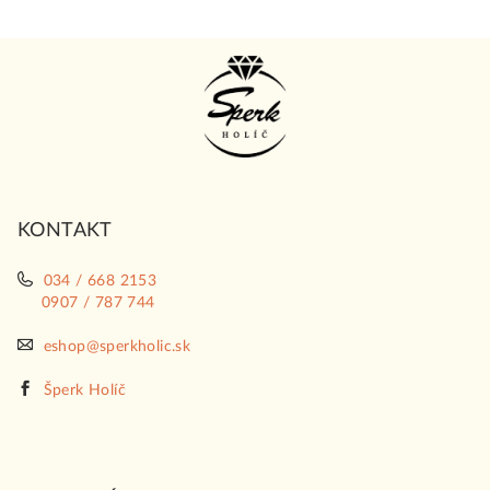
Z
á
p
ä
t
i
KONTAKT
e
034 / 668 2153
0907 / 787 744
eshop@sperkholic.sk
Šperk Holíč