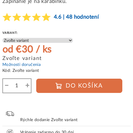
Zapínanie je na karabinku.
4.6 | 48 hodnotení
VARIANT:
od
€30
/ ks
Jednotková
Zvoľte variant
cena:
Možnosti doručenia
Kód:
Zvoľte variant
−
+
DO KOŠÍKA
Rýchle dodanie
Zvoľte variant
Vrátenie zadarmo do 30 dní