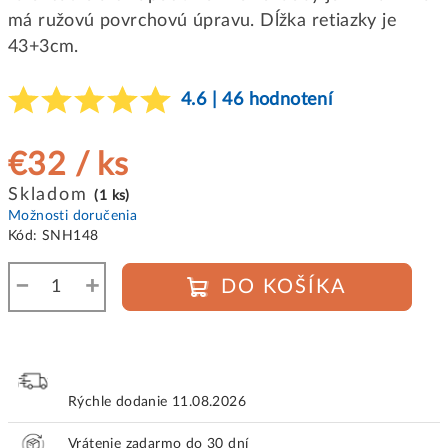
má ružovú povrchovú úpravu. Dĺžka retiazky je
43+3cm.
4.6 | 46 hodnotení
€32
/ ks
Jednotková
Skladom
(1 ks)
cena:
Možnosti doručenia
Kód:
SNH148
−
+
DO KOŠÍKA
Rýchle dodanie
11.08.2026
Vrátenie zadarmo do 30 dní