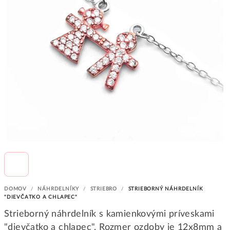
DOMOV
/
NÁHRDELNÍKY
/
STRIEBRO
/
STRIEBORNÝ NÁHRDELNÍK
"DIEVČATKO A CHLAPEC"
Strieborný náhrdelník s kamienkovými príveskami
"dievčatko a chlapec". Rozmer ozdoby je 12x8mm a