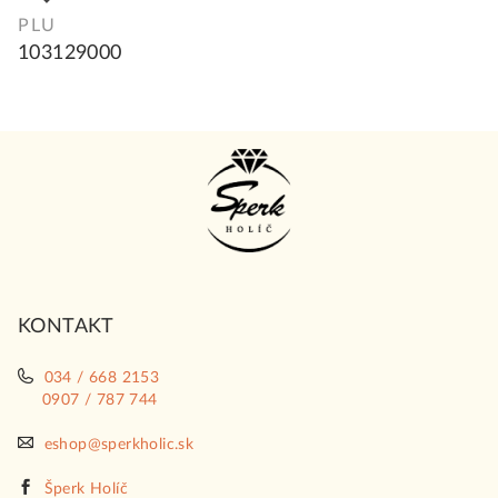
PLU
103129000
Z
á
p
ä
t
i
KONTAKT
e
034 / 668 2153
0907 / 787 744
eshop@sperkholic.sk
Šperk Holíč