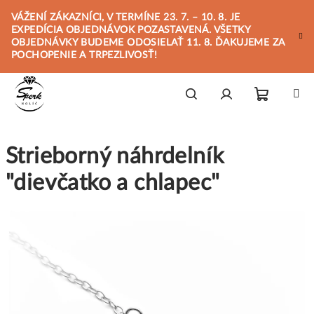
Prejsť
VÁŽENÍ ZÁKAZNÍCI, V TERMÍNE 23. 7. – 10. 8. JE
na
EXPEDÍCIA OBJEDNÁVOK POZASTAVENÁ. VŠETKY
obsah
OBJEDNÁVKY BUDEME ODOSIELAŤ 11. 8. ĎAKUJEME ZA
POCHOPENIE A TRPEZLIVOSŤ!
Nákupn
Hľadať
Prihlásenie
Strieborný náhrdelník
košík
"dievčatko a chlapec"