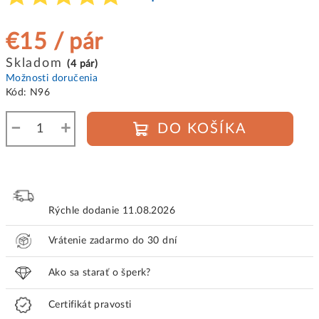
€15
/ pár
Jednotková
Skladom
(4 pár)
cena:
Možnosti doručenia
Kód:
N96
−
+
DO KOŠÍKA
Rýchle dodanie
11.08.2026
Vrátenie zadarmo do 30 dní
Ako sa starať o šperk?
Certifikát pravosti