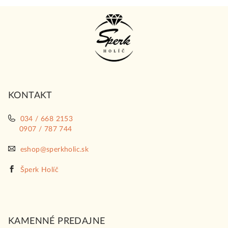
Z
á
p
ä
t
i
KONTAKT
e
034 / 668 2153
0907 / 787 744
eshop@sperkholic.sk
Šperk Holíč
KAMENNÉ PREDAJNE