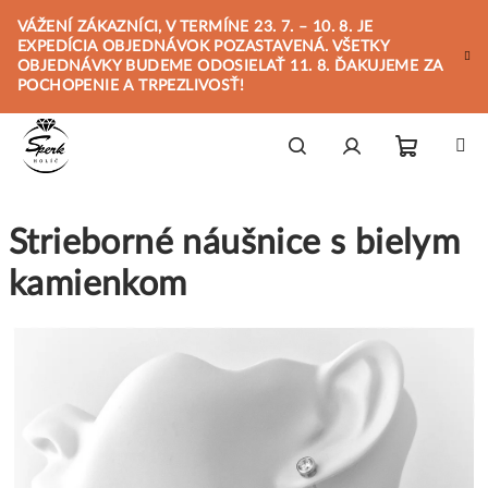
Prejsť
VÁŽENÍ ZÁKAZNÍCI, V TERMÍNE 23. 7. – 10. 8. JE
na
EXPEDÍCIA OBJEDNÁVOK POZASTAVENÁ. VŠETKY
obsah
OBJEDNÁVKY BUDEME ODOSIELAŤ 11. 8. ĎAKUJEME ZA
POCHOPENIE A TRPEZLIVOSŤ!
Nákupn
Hľadať
Prihlásenie
Strieborné náušnice s bielym
košík
kamienkom