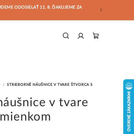
BUDEME ODOSIELAŤ 11. 8. ĎAKUJEME ZA
Hľadať
Prihlásenie
Nákupný
košík
O
/
STRIEBORNÉ NÁUŠNICE V TVARE ŠTVORCA S
náušnice v tvare
kamienkom