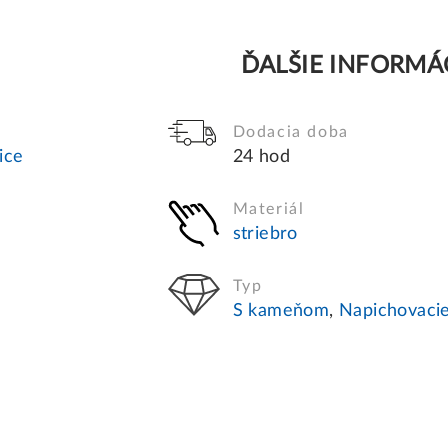
ĎALŠIE INFORMÁ
Dodacia doba
ice
24 hod
Materiál
striebro
Typ
S kameňom
,
Napichovaci