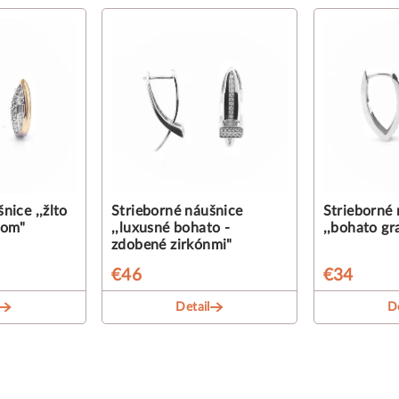
nice ,,žlto
Strieborné náušnice
Strieborné 
kom"
,,luxusné bohato -
,,bohato gr
zdobené zirkónmi"
€46
€34
Detail
De