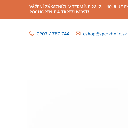
Prejsť
VÁŽENÍ ZÁKAZNÍCI, V TERMÍNE 23. 7. – 10. 8.
na
POCHOPENIE A TRPEZLIVOSŤ!
obsah
0907 / 787 744
eshop@sperkholic.sk