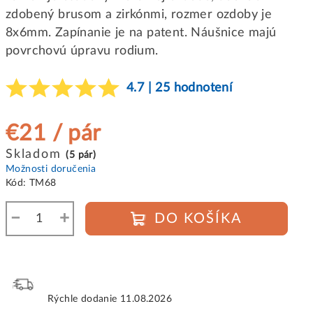
zdobený brusom a zirkónmi, rozmer ozdoby je
8x6mm. Zapínanie je na patent. Náušnice majú
povrchovú úpravu rodium.
4.7 | 25 hodnotení
€21
/ pár
Jednotková
Skladom
(5 pár)
cena:
Možnosti doručenia
Kód:
TM68
−
+
DO KOŠÍKA
Rýchle dodanie
11.08.2026