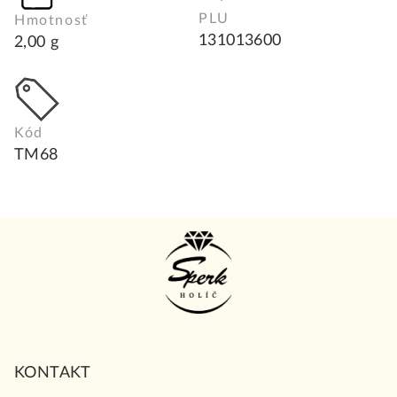
PLU
Hmotnosť
131013600
2,00 g
Kód
TM68
Z
á
p
ä
t
i
KONTAKT
e