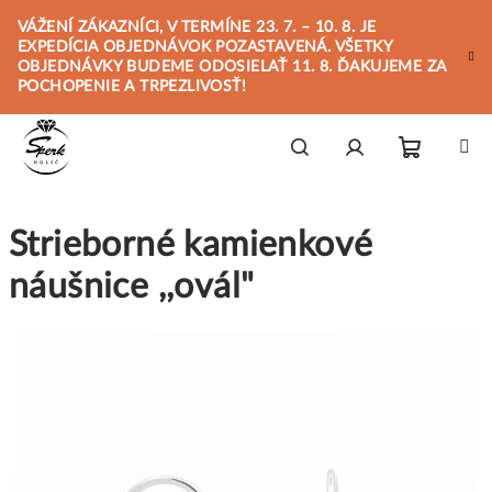
Prejsť
VÁŽENÍ ZÁKAZNÍCI, V TERMÍNE 23. 7. – 10. 8. JE
na
EXPEDÍCIA OBJEDNÁVOK POZASTAVENÁ. VŠETKY
obsah
OBJEDNÁVKY BUDEME ODOSIELAŤ 11. 8. ĎAKUJEME ZA
POCHOPENIE A TRPEZLIVOSŤ!
Nákupn
Hľadať
Prihlásenie
Strieborné kamienkové
košík
náušnice ,,ovál"