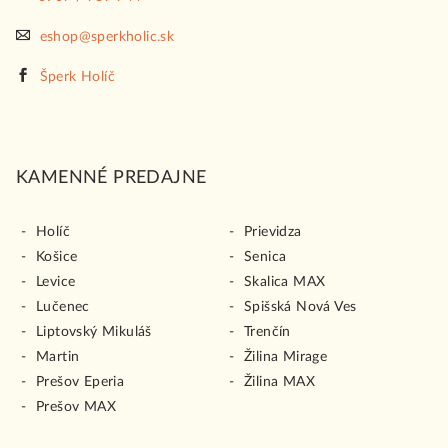
eshop@sperkholic.sk
Šperk Holíč
KAMENNÉ PREDAJNE
Holíč
Prievidza
Košice
Senica
Levice
Skalica MAX
Lučenec
Spišská Nová Ves
Liptovský Mikuláš
Trenčín
Martin
Žilina Mirage
Prešov Eperia
Žilina MAX
Prešov MAX