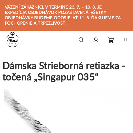
Prejsť
VÁŽENÍ ZÁKAZNÍCI, V TERMÍNE 23. 7. – 10. 8. JE
na
EXPEDÍCIA OBJEDNÁVOK POZASTAVENÁ. VŠETKY
obsah
OBJEDNÁVKY BUDEME ODOSIELAŤ 11. 8. ĎAKUJEME ZA
POCHOPENIE A TRPEZLIVOSŤ!
Nákupn
Hľadať
Prihlásenie
Dámska Strieborná retiazka -
košík
točená „Singapur 035“