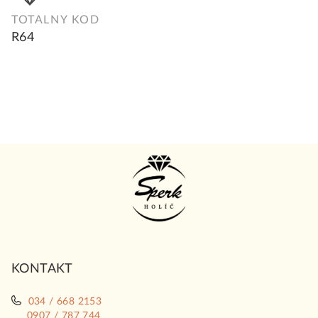
TOTALNY KOD
R64
Z
á
p
ä
t
i
KONTAKT
e
034 / 668 2153
0907 / 787 744