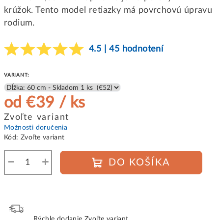
krúžok. Tento model retiazky má povrchovú úpravu
rodium.
4.5 | 45 hodnotení
VARIANT:
od
€39
/ ks
Jednotková
Zvoľte variant
cena:
Možnosti doručenia
Kód:
Zvoľte variant
−
+
DO KOŠÍKA
Rýchle dodanie
Zvoľte variant