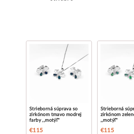
Strieborná súprava so
Strieborná súp
zirkónom tmavo modrej
zirkónom zelen
farby ,,motýľ"
,,motýľ"
€115
€115