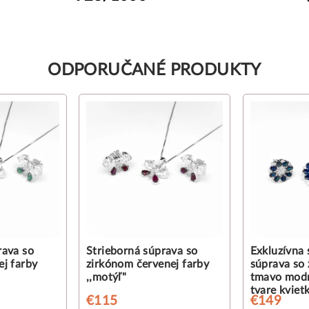
ODPORUČANÉ PRODUKTY
rava so
Strieborná súprava so
Exkluzívna 
ej farby
zirkónom červenej farby
súprava so
,,motýľ"
tmavo modr
tvare kviet
€115
€149