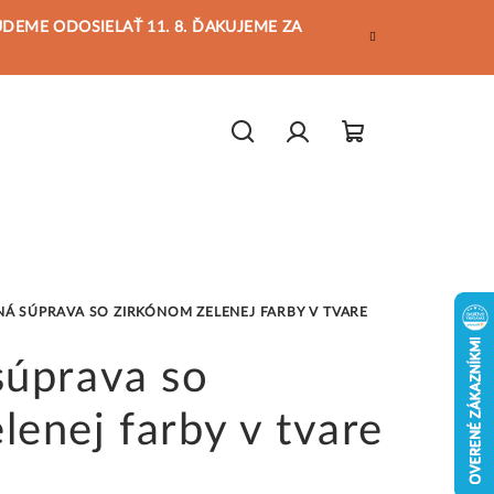
BUDEME ODOSIELAŤ 11. 8. ĎAKUJEME ZA
Hľadať
Prihlásenie
Nákupný
košík
NÁ SÚPRAVA SO ZIRKÓNOM ZELENEJ FARBY V TVARE
súprava so
lenej farby v tvare