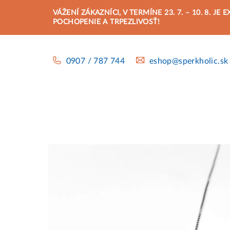
Prejsť
VÁŽENÍ ZÁKAZNÍCI, V TERMÍNE 23. 7. – 10. 8.
na
POCHOPENIE A TRPEZLIVOSŤ!
obsah
0907 / 787 744
eshop@sperkholic.sk