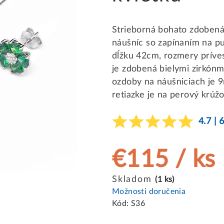
Strieborná bohato zdobená 
náušníc so zapínaním na pu
dĺžku 42cm, rozmery príves
je zdobená bielymi zirkónm
ozdoby na náušniciach je 
retiazke je na perový krú
4.7 | 
€115
/ ks
Jednotková
Skladom
(1 ks)
cena:
Možnosti doručenia
Kód:
S36