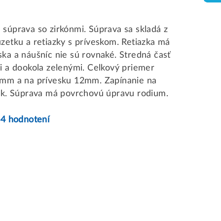
súprava so zirkónmi. Súprava sa skladá z
zetku a retiazky s príveskom. Retiazka má
ka a náušníc nie sú rovnaké. Stredná časť
i a dookola zelenými. Celkový priemer
9mm a na prívesku 12mm. Zapínanie na
žok. Súprava má povrchovú úpravu rodium.
64 hodnotení