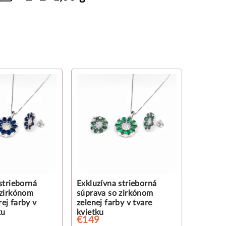
strieborná
Exkluzívna strieborná
 zirkónom
súprava so zirkónom
ej farby v
zelenej farby v tvare
ku
kvietku
€149