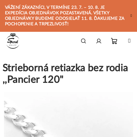
Prejsť
VÁŽENÍ ZÁKAZNÍCI, V TERMÍNE 23. 7. – 10. 8. JE
na
EXPEDÍCIA OBJEDNÁVOK POZASTAVENÁ. VŠETKY
obsah
OBJEDNÁVKY BUDEME ODOSIELAŤ 11. 8. ĎAKUJEME ZA
POCHOPENIE A TRPEZLIVOSŤ!
Nákupn
Hľadať
Prihlásenie
Strieborná retiazka bez rodia
košík
,,Pancier 120"