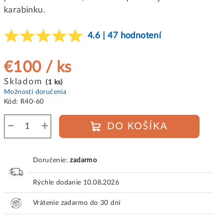
karabinku.
4.6 | 47 hodnotení
€100
/ ks
Jednotková
Skladom
(1 ks)
cena:
Možnosti doručenia
Kód:
R40-60
−
+
DO KOŠÍKA
Doručenie:
zadarmo
Rýchle dodanie
10.08.2026
Vrátenie zadarmo do 30 dní