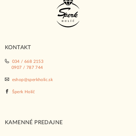
á
p
ä
t
i
KONTAKT
e
034 / 668 2153
0907 / 787 744
eshop@sperkholic.sk
Šperk Holíč
KAMENNÉ PREDAJNE