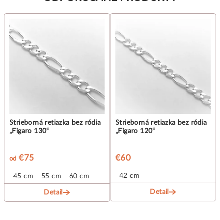
Strieborná retiazka bez ródia
Strieborná retiazka bez ródia
„Figaro 130“
„Figaro 120“
€75
€60
od
42 cm
 cm
45 cm
50 cm
55 cm
60 cm
Detail
Detail