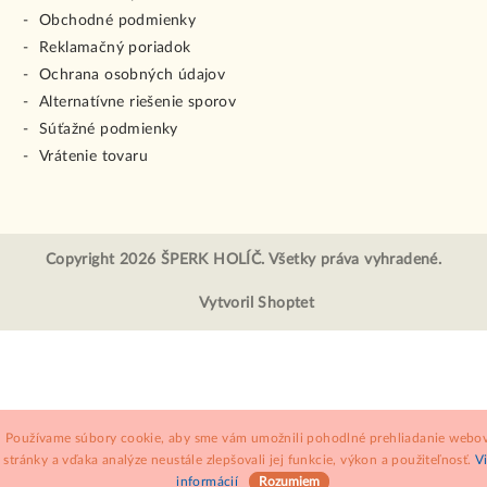
Obchodné podmienky
Reklamačný poriadok
Ochrana osobných údajov
Alternatívne riešenie sporov
Súťažné podmienky
Vrátenie tovaru
Copyright 2026
ŠPERK HOLÍČ
. Všetky práva vyhradené.
Vytvoril Shoptet
Používame súbory cookie, aby sme vám umožnili pohodlné prehliadanie webov
stránky a vďaka analýze neustále zlepšovali jej funkcie, výkon a použiteľnosť.
V
informácií
Rozumiem