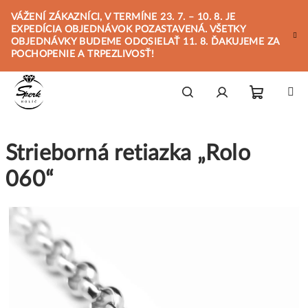
Prejsť
VÁŽENÍ ZÁKAZNÍCI, V TERMÍNE 23. 7. – 10. 8. JE
na
EXPEDÍCIA OBJEDNÁVOK POZASTAVENÁ. VŠETKY
obsah
OBJEDNÁVKY BUDEME ODOSIELAŤ 11. 8. ĎAKUJEME ZA
POCHOPENIE A TRPEZLIVOSŤ!
Nákupn
Hľadať
Prihlásenie
Strieborná retiazka „Rolo
košík
060“