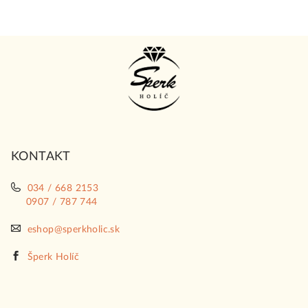
Z
á
p
ä
t
i
KONTAKT
e
034 / 668 2153
0907 / 787 744
eshop@sperkholic.sk
Šperk Holíč