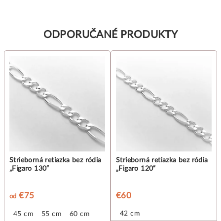
ODPORUČANÉ PRODUKTY
Strieborná retiazka bez ródia
Strieborná retiazka bez ródia
„Figaro 130“
„Figaro 120“
€75
€60
od
42 cm
 cm
45 cm
50 cm
55 cm
60 cm