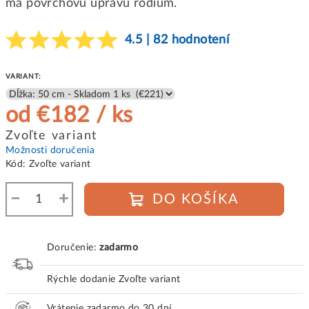
má povrchovú úpravu rodium.
4.5 | 82 hodnotení
VARIANT:
od
€182
/ ks
Jednotková
Zvoľte variant
cena:
Možnosti doručenia
Kód:
Zvoľte variant
−
+
DO KOŠÍKA
Doručenie:
zadarmo
Rýchle dodanie
Zvoľte variant
Vrátenie zadarmo do 30 dní