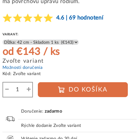
má povrchovú úpravu rodium.
4.6 | 69 hodnotení
VARIANT:
od
€143
/ ks
Jednotková
Zvoľte variant
cena:
Možnosti doručenia
Kód:
Zvoľte variant
−
+
DO KOŠÍKA
Doručenie:
zadarmo
Rýchle dodanie
Zvoľte variant
Vrátenie zadarmo do 30 dní