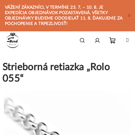
Prejsť
VÁŽENÍ ZÁKAZNÍCI, V TERMÍNE 23. 7. – 10. 8. JE
na
EXPEDÍCIA OBJEDNÁVOK POZASTAVENÁ. VŠETKY
obsah
OBJEDNÁVKY BUDEME ODOSIELAŤ 11. 8. ĎAKUJEME ZA
POCHOPENIE A TRPEZLIVOSŤ!
Nákupn
Hľadať
Prihlásenie
Strieborná retiazka „Rolo
košík
055“