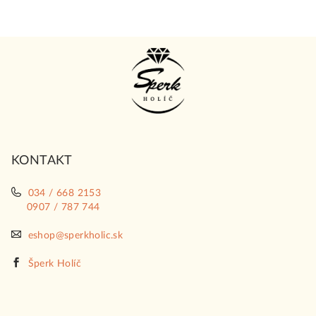
Z
á
p
ä
t
i
KONTAKT
e
034 / 668 2153
0907 / 787 744
eshop@sperkholic.sk
Šperk Holíč