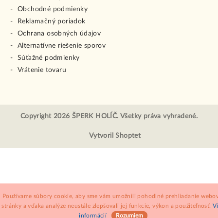
Obchodné podmienky
Reklamačný poriadok
Ochrana osobných údajov
Alternatívne riešenie sporov
Súťažné podmienky
Vrátenie tovaru
Copyright 2026
ŠPERK HOLÍČ
. Všetky práva vyhradené.
Vytvoril Shoptet
Používame súbory cookie, aby sme vám umožnili pohodlné prehliadanie webov
stránky a vďaka analýze neustále zlepšovali jej funkcie, výkon a použiteľnosť.
V
informácií
Rozumiem