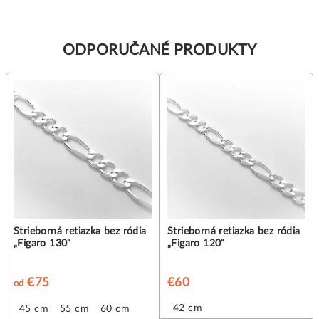
ODPORUČANÉ PRODUKTY
Strieborná retiazka bez ródia
Strieborná retiazka bez ródia
„Figaro 130“
„Figaro 120“
€75
€60
od
42 cm
 cm
45 cm
50 cm
55 cm
60 cm