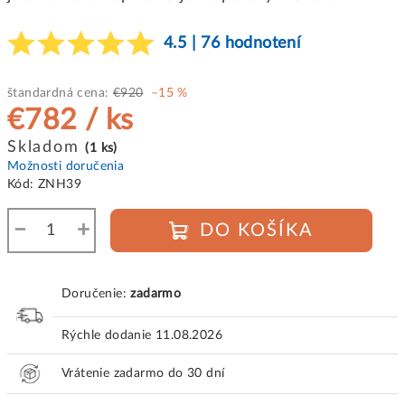
4.5 | 76 hodnotení
štandardná cena:
€920
–15 %
€782
/ ks
Jednotková
Skladom
(1 ks)
cena:
Možnosti doručenia
Kód:
ZNH39
−
+
DO KOŠÍKA
Doručenie:
zadarmo
Rýchle dodanie
11.08.2026
Vrátenie zadarmo do 30 dní