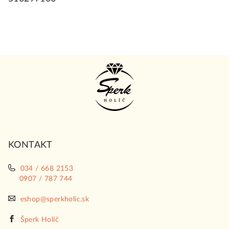
Z
á
p
ä
t
i
KONTAKT
e
034 / 668 2153
0907 / 787 744
eshop@sperkholic.sk
Šperk Holíč