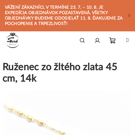
Prejsť
VÁŽENÍ ZÁKAZNÍCI, V TERMÍNE 23. 7. – 10. 8. JE
na
EXPEDÍCIA OBJEDNÁVOK POZASTAVENÁ. VŠETKY
obsah
OBJEDNÁVKY BUDEME ODOSIELAŤ 11. 8. ĎAKUJEME ZA
POCHOPENIE A TRPEZLIVOSŤ!
Nákupn
Hľadať
Prihlásenie
Ruženec zo žltého zlata 45
košík
cm, 14k