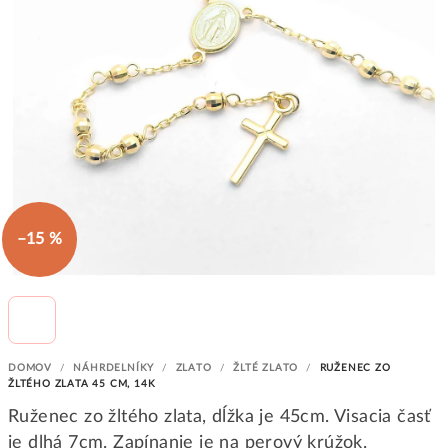
–15 %
DOMOV
/
NÁHRDELNÍKY
/
ZLATO
/
ŽLTÉ ZLATO
/
RUŽENEC ZO
ŽLTÉHO ZLATA 45 CM, 14K
Ruženec zo žltého zlata, dĺžka je 45cm. Visacia časť
je dlhá 7cm. Zapínanie je na perový krúžok.