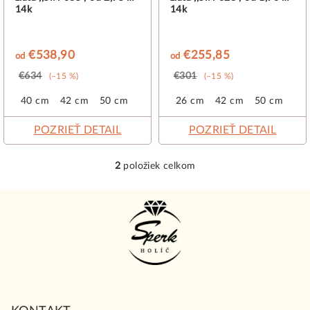
u
14k
14k
k
t
€538,90
€255,85
od
od
o
€634
€301
(–15 %)
(–15 %)
v
40 cm
42 cm
50 cm
26 cm
42 cm
50 cm
POZRIEŤ DETAIL
POZRIEŤ DETAIL
2
položiek celkom
O
v
Z
l
á
á
p
d
a
ä
c
t
i
i
e