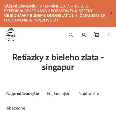
Prejsť
VÁŽENÍ ZÁKAZNÍCI, V TERMÍNE 23. 7. – 10. 8. JE
na
EXPEDÍCIA OBJEDNÁVOK POZASTAVENÁ. VŠETKY
obsah
OBJEDNÁVKY BUDEME ODOSIELAŤ 11. 8. ĎAKUJEME ZA
POCHOPENIE A TRPEZLIVOSŤ!
Nákupn
Hľadať
Prihlásenie
Retiazky z bieleho zlata -
košík
singapur
R
a
Najpredávanejšie
Najlacnejšie
Najdrahšie
d
e
Abecedne
n