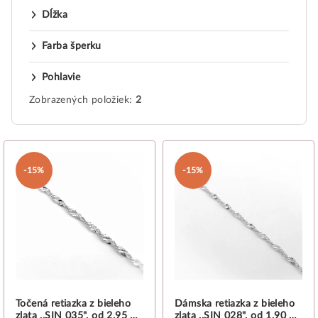
Dĺžka
Farba šperku
Pohlavie
Zobrazených položiek:
2
V
ý
-15%
-15%
p
i
s
p
r
o
d
Točená retiazka z bieleho
Dámska retiazka z bieleho
zlata ,,SIN 035", od 2,95 g,
zlata ,,SIN 028", od 1,90 g,