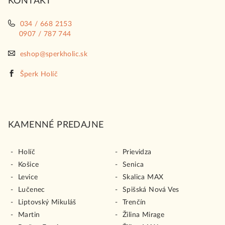
KONTAKT
e
p
r
034 / 668 2153
v
0907 / 787 744
k
y
eshop@sperkholic.sk
v
ý
Šperk Holíč
p
i
s
u
KAMENNÉ PREDAJNE
Holíč
Prievidza
Košice
Senica
Levice
Skalica MAX
Lučenec
Spišská Nová Ves
Liptovský Mikuláš
Trenčín
Martin
Žilina Mirage