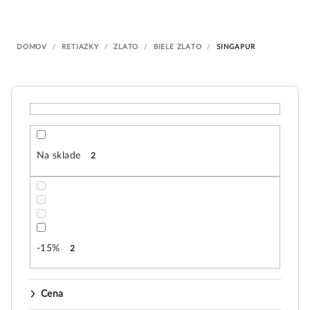
i
e
DOMOV
/
RETIAZKY
/
ZLATO
/
BIELE ZLATO
/
SINGAPUR
p
r
o
d
u
k
Na sklade
2
t
o
v
-15%
2
Cena