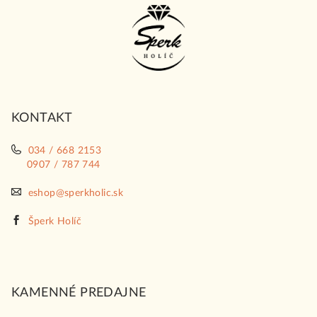
Z
á
p
ä
t
i
KONTAKT
e
034 / 668 2153
0907 / 787 744
eshop@sperkholic.sk
Šperk Holíč
KAMENNÉ PREDAJNE