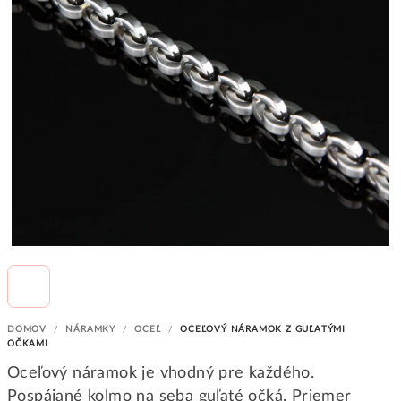
DOMOV
/
NÁRAMKY
/
OCEĽ
/
OCEĽOVÝ NÁRAMOK Z GUĽATÝMI
OČKAMI
Oceľový náramok je vhodný pre každého.
Pospájané kolmo na seba guľaté očká. Priemer