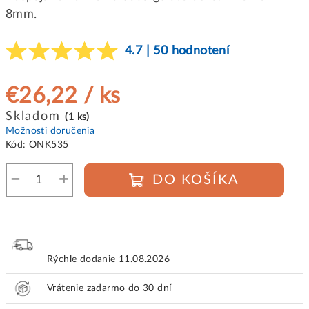
8mm.
4.7 | 50 hodnotení
€26,22
/ ks
Jednotková
Skladom
(1 ks)
cena:
Možnosti doručenia
Kód:
ONK535
−
+
DO KOŠÍKA
Rýchle dodanie
11.08.2026
Vrátenie zadarmo do 30 dní