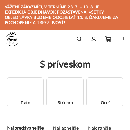
Prejsť
VÁŽENÍ ZÁKAZNÍCI, V TERMÍNE 23. 7. – 10. 8. JE
na
EXPEDÍCIA OBJEDNÁVOK POZASTAVENÁ. VŠETKY
obsah
OBJEDNÁVKY BUDEME ODOSIELAŤ 11. 8. ĎAKUJEME ZA
POCHOPENIE A TRPEZLIVOSŤ!
Nákupn
Hľadať
Prihlásenie
S príveskom
košík
Zlato
Striebro
Oceľ
R
a
Najpredávanejšie
Najlacnejšie
Najdrahšie