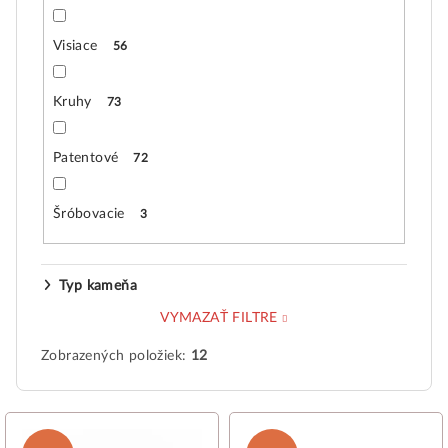
Visiace
56
Kruhy
73
Patentové
72
Šróbovacie
3
Typ kameňa
VYMAZAŤ FILTRE
Zobrazených položiek:
12
V
ý