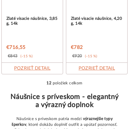
Zlaté visacie náušnice, 3,85
Zlaté visacie náušnice, 4,20
g, 14k
g, 14k
€716,55
€782
€843
€920
(–15 %)
(–15 %)
POZRIEŤ DETAIL
POZRIEŤ DETAIL
12
položiek celkom
O
v
Náušnice s príveskom - elegantný
l
a výrazný doplnok
á
d
a
Náušnice s príveskom patria medzi
výraznejšie typy
šperkov
, ktoré dokážu doplniť outfit a upútať pozornosť.
c