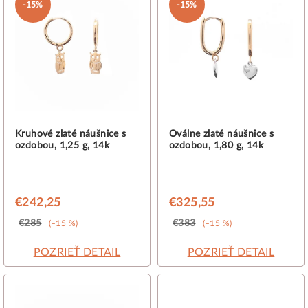
-15%
-15%
p
i
s
p
r
o
d
Kruhové zlaté náušnice s
Oválne zlaté náušnice s
ozdobou, 1,25 g, 14k
ozdobou, 1,80 g, 14k
u
k
t
€242,25
€325,55
o
€285
€383
(–15 %)
(–15 %)
v
POZRIEŤ DETAIL
POZRIEŤ DETAIL