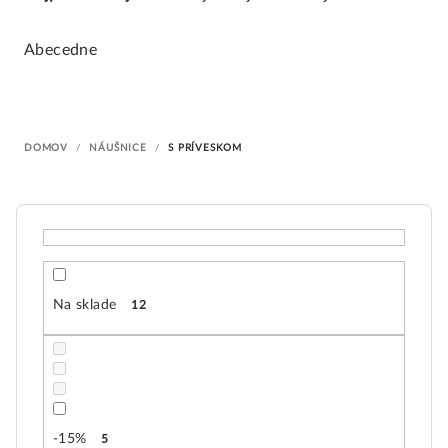
d
e
Abecedne
n
i
e
DOMOV
/
NÁUŠNICE
/
S PRÍVESKOM
p
r
o
d
u
k
Na sklade
12
t
o
v
-15%
5